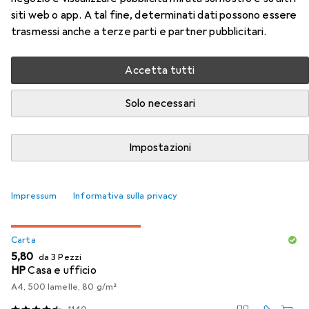
siti web o app. A tal fine, determinati dati possono essere
Accessori per Epson Inchiostro
trasmessi anche a terze parti e partner pubblicitari.
Claria Photo HD Giallo 24x
Accetta tutti
Qui trovi accessori adatti per il prodotto Epson Inchiostro
Solo necessari
Claria Photo HD Giallo 24x della categoria Carta.
Rilevanza
Impostazioni
Elenco dei prodotti
Impressum
Informativa sulla privacy
SCONTO SULLA QUANTITÀ
Carta
EUR
5,80
da 3 Pezzi
HP
Casa e ufficio
A4, 500 lamelle, 80 g/m²