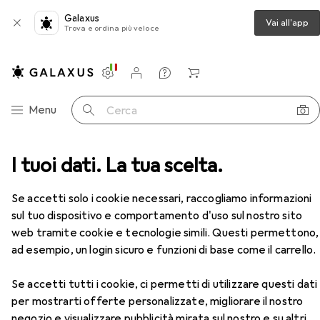
Galaxus
Vai all'app
Trova e ordina più veloce
Impostazioni
Conto cliente
Liste di confronto
Liste dei desideri
Carrello
Categoria Navigazione
Menu
Cerca
artucce
I tuoi dati. La tua scelta.
Epson Inchiostro Claria Photo HD Giallo 24x
Accessori
Se accetti solo i cookie necessari, raccogliamo informazioni
sul tuo dispositivo e comportamento d'uso sul nostro sito
EUR
23,90
web tramite cookie e tecnologie simili. Questi permettono,
Epson
Inchiostro Claria Photo HD Giallo
24x
ad esempio, un login sicuro e funzioni di base come il carrello.
Y
Se accetti tutti i cookie, ci permetti di utilizzare questi dati
per mostrarti offerte personalizzate, migliorare il nostro
negozio e visualizzare pubblicità mirata sul nostro e su altri