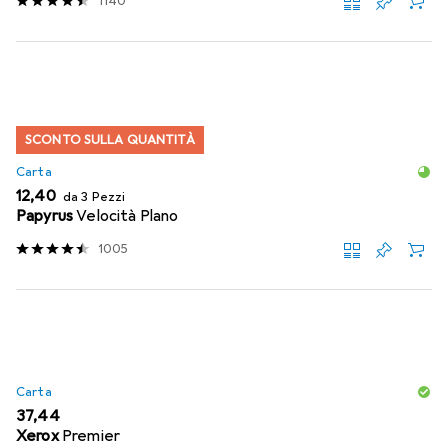
1140
SCONTO SULLA QUANTITÀ
Carta
EUR
12,40
da 3 Pezzi
Papyrus
Velocità Plano
1005
Carta
EUR
37,44
Xerox
Premier