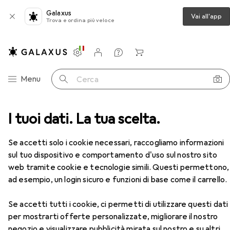
Galaxus
Vai all'app
Trova e ordina più veloce
Impostazioni
Conto cliente
Liste di confronto
Liste dei desideri
Carrello
Categoria Navigazione
Menu
Cerca
I tuoi dati. La tua scelta.
Cartucce
Epson Multip3-Col Durabriteultra27xl
Accessori
Se accetti solo i cookie necessari, raccogliamo informazioni
EUR
EUR
114,10
anziché
122,64
sul tuo dispositivo e comportamento d'uso sul nostro sito
Epson
Multip3-Col Durabriteultra27xl
web tramite cookie e tecnologie simili. Questi permettono,
C, M, Y
ad esempio, un login sicuro e funzioni di base come il carrello.
Se accetti tutti i cookie, ci permetti di utilizzare questi dati
per mostrarti offerte personalizzate, migliorare il nostro
negozio e visualizzare pubblicità mirata sul nostro e su altri