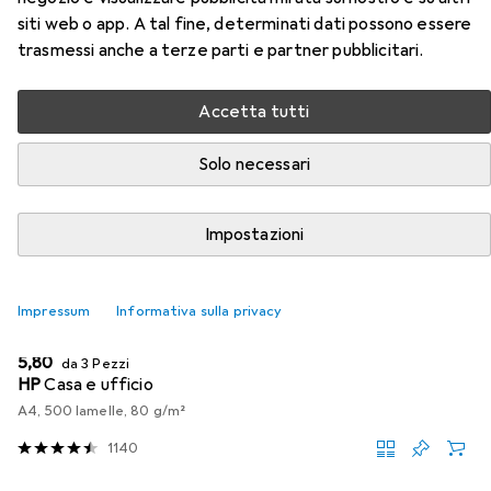
Accessori per Epson Multip3-Col
siti web o app. A tal fine, determinati dati possono essere
Durabriteultra27xl
trasmessi anche a terze parti e partner pubblicitari.
Qui trovi accessori adatti per il prodotto Epson Multip3-
Accetta tutti
Col Durabriteultra27xl della categoria Carta.
Solo necessari
Rilevanza
Elenco dei prodotti
Impostazioni
SCONTO SULLA QUANTITÀ
Impressum
Informativa sulla privacy
Carta
EUR
5,80
da 3 Pezzi
HP
Casa e ufficio
A4, 500 lamelle, 80 g/m²
1140