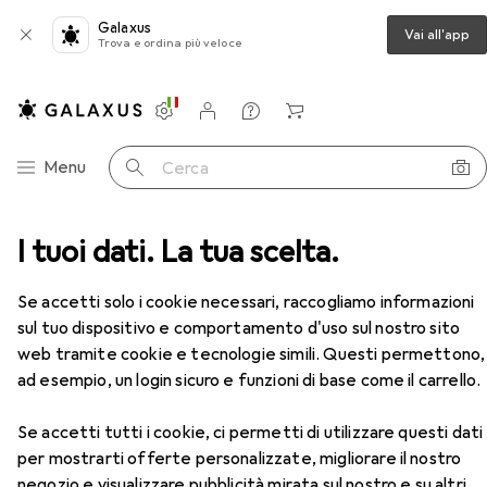
Galaxus
Vai all'app
Trova e ordina più veloce
Impostazioni
Conto cliente
Liste di confronto
Liste dei desideri
Carrello
Categoria Navigazione
Menu
Cerca
Cartucce
I tuoi dati. La tua scelta.
Epson MULTIPACK 4-COL.29XL HOME INK
Accessori
EUR
114,37
Se accetti solo i cookie necessari, raccogliamo informazioni
Epson
MULTIPACK 4-COL.29XL
sul tuo dispositivo e comportamento d'uso sul nostro sito
HOME INK
web tramite cookie e tecnologie simili. Questi permettono,
C, FC, M, Y
ad esempio, un login sicuro e funzioni di base come il carrello.
Se accetti tutti i cookie, ci permetti di utilizzare questi dati
per mostrarti offerte personalizzate, migliorare il nostro
Accessori per Epson MULTIPACK
negozio e visualizzare pubblicità mirata sul nostro e su altri