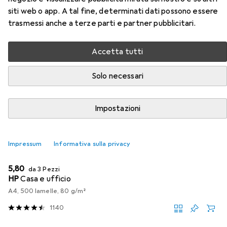
4-COL.29XL HOME INK
siti web o app. A tal fine, determinati dati possono essere
trasmessi anche a terze parti e partner pubblicitari.
Qui trovi accessori adatti per il prodotto Epson
MULTIPACK 4-COL.29XL HOME INK della categoria
Accetta tutti
Carta.
Solo necessari
Rilevanza
Elenco dei prodotti
Impostazioni
SCONTO SULLA QUANTITÀ
Impressum
Informativa sulla privacy
Carta
EUR
5,80
da 3 Pezzi
HP
Casa e ufficio
A4, 500 lamelle, 80 g/m²
1140