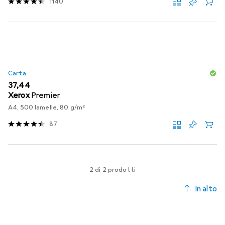
1140
Carta
EUR
37,44
Xerox
Premier
A4, 500 lamelle, 80 g/m²
87
2 di 2 prodotti
In alto