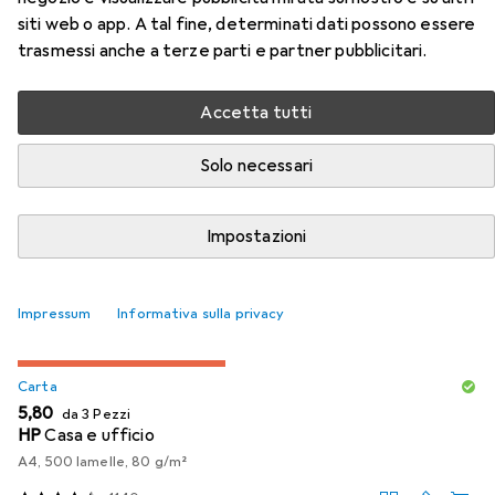
siti web o app. A tal fine, determinati dati possono essere
Accessori per Epson Sglpck
trasmessi anche a terze parti e partner pubblicitari.
Giallo 33 Prem.Inchiostro
Accetta tutti
Qui trovi accessori adatti per il prodotto Epson Sglpck
Solo necessari
Giallo 33 Prem.Inchiostro della categoria Carta.
Rilevanza
Impostazioni
Elenco dei prodotti
Impressum
Informativa sulla privacy
SCONTO SULLA QUANTITÀ
Carta
EUR
5,80
da 3 Pezzi
HP
Casa e ufficio
A4, 500 lamelle, 80 g/m²