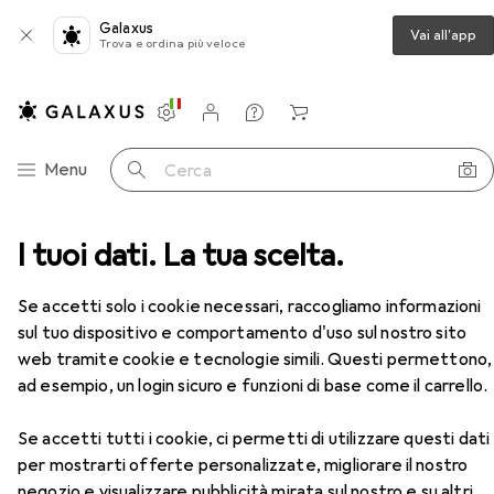
Galaxus
Vai all'app
Trova e ordina più veloce
Impostazioni
Conto cliente
Liste di confronto
Liste dei desideri
Carrello
Categoria Navigazione
Menu
Cerca
I tuoi dati. La tua scelta.
Cartucce
Epson Sglpck Giallo 33 Prem.Inchiostro
Accessori
Se accetti solo i cookie necessari, raccogliamo informazioni
sul tuo dispositivo e comportamento d'uso sul nostro sito
EUR
17,65
web tramite cookie e tecnologie simili. Questi permettono,
Epson
Sglpck Giallo 33 Prem.Inchiostro
ad esempio, un login sicuro e funzioni di base come il carrello.
Y
Se accetti tutti i cookie, ci permetti di utilizzare questi dati
per mostrarti offerte personalizzate, migliorare il nostro
negozio e visualizzare pubblicità mirata sul nostro e su altri