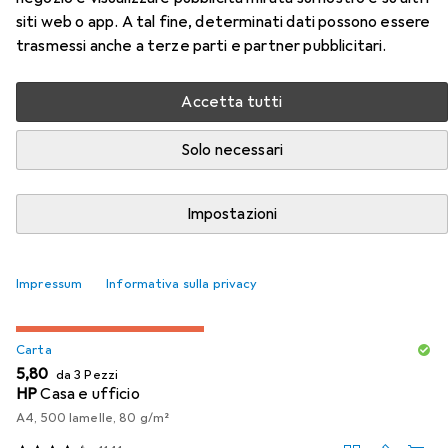
siti web o app. A tal fine, determinati dati possono essere
Accessori per Epson Sglpck
trasmessi anche a terze parti e partner pubblicitari.
Magenta 33 Prem.Ink
Accetta tutti
Qui trovi accessori adatti per il prodotto Epson Sglpck
Solo necessari
Magenta 33 Prem.Ink della categoria Carta.
Rilevanza
Impostazioni
Elenco dei prodotti
Impressum
Informativa sulla privacy
SCONTO SULLA QUANTITÀ
Carta
EUR
5,80
da 3 Pezzi
HP
Casa e ufficio
A4, 500 lamelle, 80 g/m²