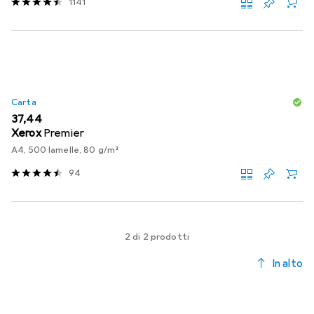
1141
Carta
EUR
37,44
Xerox
Premier
A4, 500 lamelle, 80 g/m²
94
2 di 2 prodotti
In alto