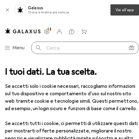
Galaxus
Vai all'app
Trova e ordina più veloce
Impostazioni
Conto cliente
Liste di confronto
Liste dei desideri
Carrello
Categoria Navigazione
Menu
Cerca
mpa
I tuoi dati. La tua scelta.
Cartucce
Epson Sglpck Magenta 33 Prem.Ink
Accessori
Se accetti solo i cookie necessari, raccogliamo informazioni
sul tuo dispositivo e comportamento d'uso sul nostro sito
EUR
26,17
web tramite cookie e tecnologie simili. Questi permettono,
Epson
Sglpck Magenta 33 Prem.Ink
ad esempio, un login sicuro e funzioni di base come il carrello.
M
Se accetti tutti i cookie, ci permetti di utilizzare questi dati
per mostrarti offerte personalizzate, migliorare il nostro
negozio e visualizzare pubblicità mirata sul nostro e su altri