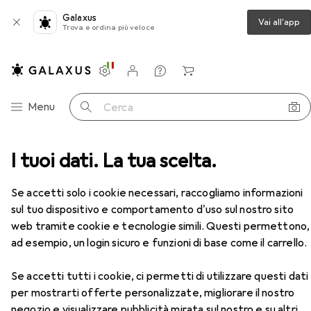
Galaxus
Vai all'app
Trova e ordina più veloce
Impostazioni
Conto cliente
Liste di confronto
Liste dei desideri
Carrello
Categoria Navigazione
Menu
Cerca
ampanti + Scanner
I tuoi dati. La tua scelta.
Stampa
Cartucce
HP 652
Accessori
Se accetti solo i cookie necessari, raccogliamo informazioni
EUR
21,–
sul tuo dispositivo e comportamento d'uso sul nostro sito
HP
652
web tramite cookie e tecnologie simili. Questi permettono,
FC
ad esempio, un login sicuro e funzioni di base come il carrello.
Se accetti tutti i cookie, ci permetti di utilizzare questi dati
per mostrarti offerte personalizzate, migliorare il nostro
negozio e visualizzare pubblicità mirata sul nostro e su altri