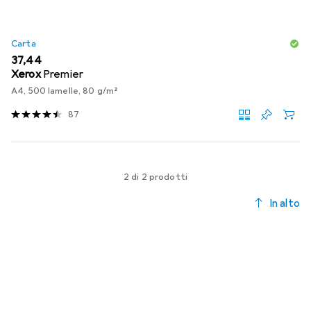
Carta
EUR
37,44
Xerox
Premier
A4, 500 lamelle, 80 g/m²
87
2 di 2 prodotti
In alto