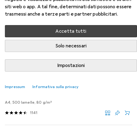
Accessori per HP 652
siti web o app. A tal fine, determinati dati possono essere
trasmessi anche a terze parti e partner pubblicitari.
Qui trovi accessori adatti per il prodotto HP 652 della
categoria Carta.
Accetta tutti
Rilevanza
Elenco dei prodotti
Solo necessari
Impostazioni
SCONTO SULLA QUANTITÀ
Carta
Impressum
Informativa sulla privacy
EUR
5,80
da 3 Pezzi
HP
Casa e ufficio
A4, 500 lamelle, 80 g/m²
1141