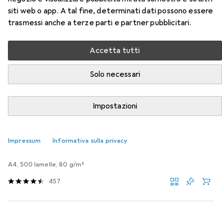
siti web o app. A tal fine, determinati dati possono essere
STAMPA N. 771
trasmessi anche a terze parti e partner pubblicitari.
Qui trovi accessori adatti per il prodotto HP TESTINA DI
STAMPA N. 771 della categoria Carta.
Accetta tutti
Rilevanza
Solo necessari
Elenco dei prodotti
Impostazioni
Carta
Impressum
Informativa sulla privacy
EUR
15,43
Multicopy
Fsc
A4, 500 lamelle, 80 g/m²
457