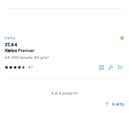
Carta
EUR
37,44
Xerox
Premier
A4, 500 lamelle, 80 g/m²
87
4 di 4 prodotti
In alto