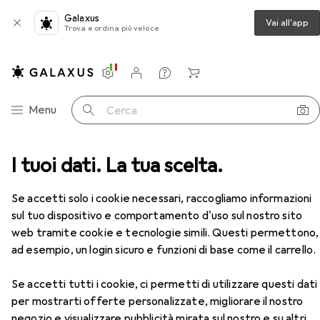
Galaxus
Vai all'app
Trova e ordina più veloce
Impostazioni
Conto cliente
Liste di confronto
Liste dei desideri
Carrello
Categoria Navigazione
Menu
Cerca
Stampa
I tuoi dati. La tua scelta.
Cartucce
HP TESTINA DI STAMPA N. 771
Accessori
Se accetti solo i cookie necessari, raccogliamo informazioni
EUR
250,14
sul tuo dispositivo e comportamento d'uso sul nostro sito
HP
TESTINA DI STAMPA N. 771
web tramite cookie e tecnologie simili. Questi permettono,
LGY, PBK
ad esempio, un login sicuro e funzioni di base come il carrello.
Se accetti tutti i cookie, ci permetti di utilizzare questi dati
per mostrarti offerte personalizzate, migliorare il nostro
Accessori per HP TESTINA DI
negozio e visualizzare pubblicità mirata sul nostro e su altri