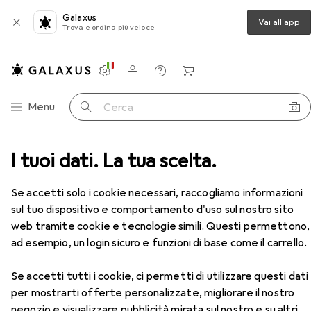
Galaxus
Vai all'app
Trova e ordina più veloce
Impostazioni
Conto cliente
Liste di confronto
Liste dei desideri
Carrello
Categoria Navigazione
Menu
Cerca
 + Scanner
I tuoi dati. La tua scelta.
Stampa
Toner
Lexmark 50F0HA0
Accessori
Lexmark
50F0HA0
Se accetti solo i cookie necessari, raccogliamo informazioni
FC
sul tuo dispositivo e comportamento d'uso sul nostro sito
web tramite cookie e tecnologie simili. Questi permettono,
ad esempio, un login sicuro e funzioni di base come il carrello.
Accessori per Lexmark 50F0HA0
Se accetti tutti i cookie, ci permetti di utilizzare questi dati
per mostrarti offerte personalizzate, migliorare il nostro
Qui trovi accessori adatti per il prodotto Lexmark
negozio e visualizzare pubblicità mirata sul nostro e su altri