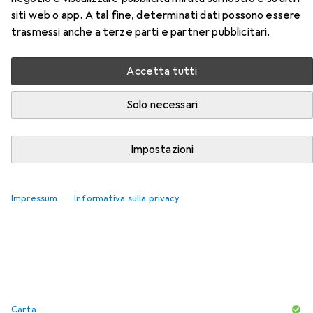
50F0HA0 della categoria Carta.
siti web o app. A tal fine, determinati dati possono essere
Rilevanza
trasmessi anche a terze parti e partner pubblicitari.
Elenco dei prodotti
Accetta tutti
Solo necessari
SCONTO SULLA QUANTITÀ
Carta
Impostazioni
EUR
5,80
da 3 Pezzi
HP
Casa e ufficio
A4, 500 lamelle, 80 g/m²
Impressum
Informativa sulla privacy
1141
Carta