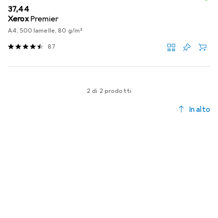
EUR
37,44
Xerox
Premier
A4, 500 lamelle, 80 g/m²
87
2 di 2 prodotti
In alto