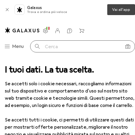
Galaxus
Vai all'app
Trova e ordina più veloce
Impostazioni
Conto cliente
Liste di confronto
Liste dei desideri
Carrello
Categoria Navigazione
Menu
Cerca
 + Scanner
I tuoi dati. La tua scelta.
Stampa
Toner
Lexmark 74C2HYE
Accessori
Se accetti solo i cookie necessari, raccogliamo informazioni
sul tuo dispositivo e comportamento d'uso sul nostro sito
web tramite cookie e tecnologie simili. Questi permettono,
EUR
64,16
ad esempio, un login sicuro e funzioni di base come il carrello.
Lexmark
74C2HYE
Y
Se accetti tutti i cookie, ci permetti di utilizzare questi dati
per mostrarti offerte personalizzate, migliorare il nostro
negozio e visualizzare pubblicità mirata sul nostro e su altri