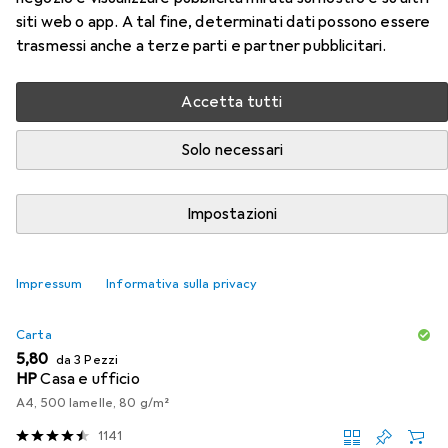
siti web o app. A tal fine, determinati dati possono essere
trasmessi anche a terze parti e partner pubblicitari.
Accessori per Lexmark 74C2HYE
Accetta tutti
Qui trovi accessori adatti per il prodotto Lexmark
74C2HYE della categoria Carta.
Solo necessari
Rilevanza
Impostazioni
Elenco dei prodotti
Impressum
Informativa sulla privacy
SCONTO SULLA QUANTITÀ
Carta
EUR
5,80
da 3 Pezzi
HP
Casa e ufficio
A4, 500 lamelle, 80 g/m²
1141