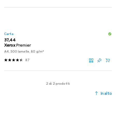
Carta
EUR
37,44
Xerox
Premier
A4, 500 lamelle, 80 g/m²
87
2 di 2 prodotti
In alto