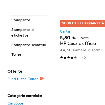
Incisore
Rotolo di etichette
Stampante
SCONTO SULLA QUANTITÀ
Stampante di
Carta
etichette
EUR
5,80
da 3 Pezzi
HP
Casa e ufficio
Stampante scontrini
A4, 500 lamelle, 80 g/m²
Toner
1140
Offerte
Fuori tutto: Toner
Categorie correlate
Cartucce