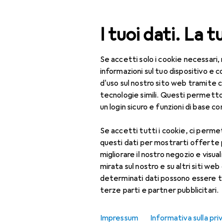
Cerca
I tuoi dati. La t
Se accetti solo i cookie necessari,
Categoria Navigazione
Tutte le categorie
Uff
Tutte le categorie
informazioni sul tuo dispositivo 
d'uso sul nostro sito web tramite 
EU
31
Ufficio + Cancelleria
tecnologie simili. Questi permett
V7
un login sicuro e funzioni di base com
Stampanti + Scanner
C
Se accetti tutti i cookie, ci permet
Stampa
questi dati per mostrarti offerte
Accessori per
Accessori p
migliorare il nostro negozio e visua
stampante
mirata sul nostro e su altri siti web 
determinati dati possono essere t
Carta
Qui trovi accessori adatti 
terze parti e partner pubblicitari.
Ordina per
:
Rilevanza
Cartucce
Impressum
Informativa sulla pri
Elenco dei prodotti