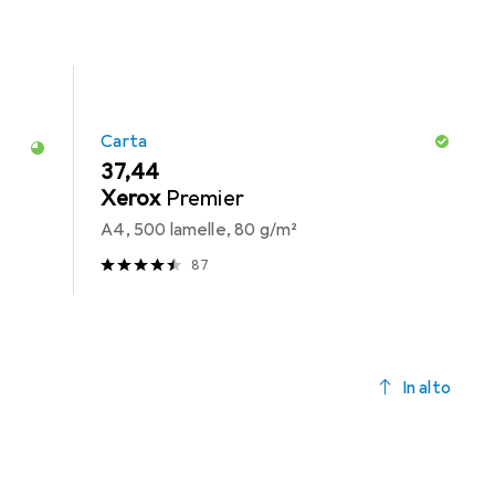
Carta
EUR
37,44
Xerox
Premier
A4, 500 lamelle, 80 g/m²
87
In alto