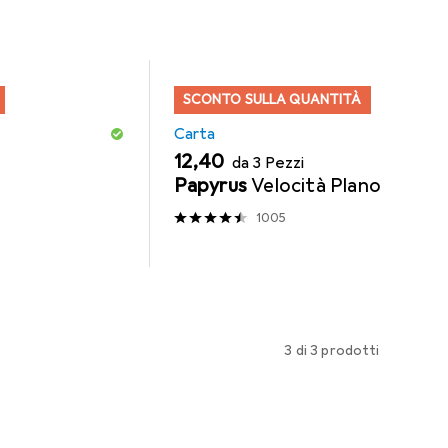
SCONTO SULLA QUANTITÀ
Carta
EUR
12,40
da 3 Pezzi
Papyrus
Velocità Plano
1005
3 di 3 prodotti