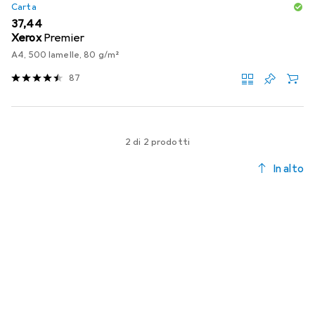
Carta
EUR
37,44
Xerox
Premier
A4, 500 lamelle, 80 g/m²
87
2 di 2 prodotti
In alto