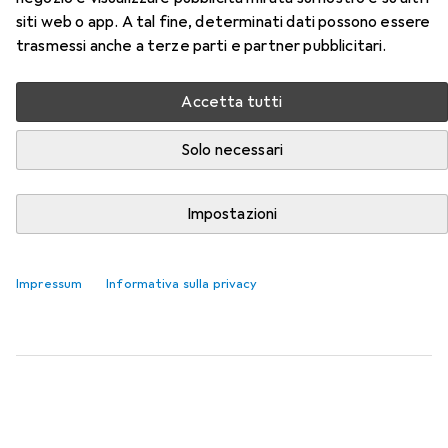
siti web o app. A tal fine, determinati dati possono essere
003R99727 della categoria Carta.
trasmessi anche a terze parti e partner pubblicitari.
Rilevanza
Elenco dei prodotti
Accetta tutti
Solo necessari
SCONTO SULLA QUANTITÀ
Impostazioni
Carta
EUR
5,80
da 3 Pezzi
HP
Casa e ufficio
A4, 500 lamelle, 80 g/m²
Impressum
Informativa sulla privacy
1141