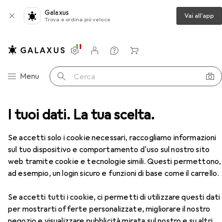
Galaxus
Vai all'app
Trova e ordina più veloce
Impostazioni
Conto cliente
Liste di confronto
Liste dei desideri
Carrello
Categoria Navigazione
Menu
Cerca
 + Scanner
I tuoi dati. La tua scelta.
Stampa
Toner
Xerox 003R99727
Accessori
EUR
53,19
Se accetti solo i cookie necessari, raccogliamo informazioni
Xerox
003R99727
sul tuo dispositivo e comportamento d'uso sul nostro sito
FC
web tramite cookie e tecnologie simili. Questi permettono,
ad esempio, un login sicuro e funzioni di base come il carrello.
Accessori per Xerox 003R99727
Se accetti tutti i cookie, ci permetti di utilizzare questi dati
per mostrarti offerte personalizzate, migliorare il nostro
negozio e visualizzare pubblicità mirata sul nostro e su altri
Qui trovi accessori adatti per il prodotto Xerox