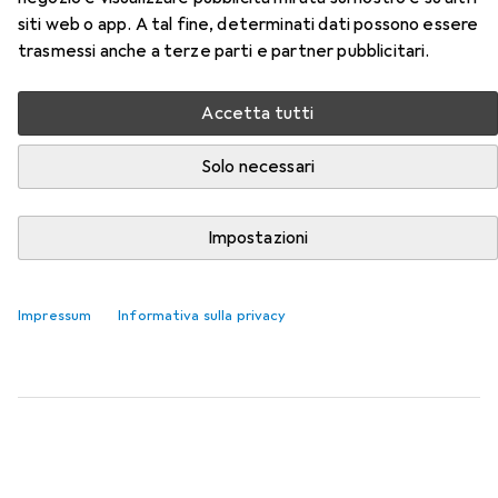
Qui trovi accessori adatti per il prodotto Xerox
siti web o app. A tal fine, determinati dati possono essere
003R99731 della categoria Carta.
trasmessi anche a terze parti e partner pubblicitari.
Rilevanza
Elenco dei prodotti
Accetta tutti
Solo necessari
SCONTO SULLA QUANTITÀ
Impostazioni
Carta
EUR
5,80
da 3 Pezzi
HP
Casa e ufficio
Impressum
Informativa sulla privacy
A4, 500 lamelle, 80 g/m²
1141