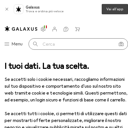
Galaxus
Vai all'app
Trova e ordina più veloce
Impostazioni
Conto cliente
Liste di confronto
Liste dei desideri
Carrello
Categoria Navigazione
Menu
Cerca
 + Scanner
I tuoi dati. La tua scelta.
Stampa
Toner
Xerox 003R99731
Accessori
EUR
96,73
Se accetti solo i cookie necessari, raccogliamo informazioni
Xerox
003R99731
sul tuo dispositivo e comportamento d'uso sul nostro sito
FC
web tramite cookie e tecnologie simili. Questi permettono,
ad esempio, un login sicuro e funzioni di base come il carrello.
Accessori per Xerox 003R99731
Se accetti tutti i cookie, ci permetti di utilizzare questi dati
per mostrarti offerte personalizzate, migliorare il nostro
negozio e visualizzare pubblicità mirata sul nostro e su altri