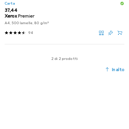
Carta
EUR
37,44
Xerox
Premier
A4, 500 lamelle, 80 g/m²
94
2 di 2 prodotti
In alto