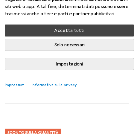
006R01657 della categoria Carta.
siti web o app. A tal fine, determinati dati possono essere
trasmessi anche a terze parti e partner pubblicitari.
Rilevanza
Elenco dei prodotti
Accetta tutti
Solo necessari
SCONTO SULLA QUANTITÀ
Carta
Impostazioni
EUR
5,80
da 3 Pezzi
HP
Casa e ufficio
A4, 500 lamelle, 80 g/m²
Impressum
Informativa sulla privacy
1140
SCONTO SULLA QUANTITÀ