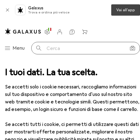
Galaxus
Vai all'app
Trova e ordina più veloce
Impostazioni
Conto cliente
Liste di confronto
Liste dei desideri
Carrello
Categoria Navigazione
Menu
Cerca
 + Scanner
I tuoi dati. La tua scelta.
Stampa
Toner
Xerox 006R01657
Accessori
EUR
129,–
Se accetti solo i cookie necessari, raccogliamo informazioni
Xerox
006R01657
sul tuo dispositivo e comportamento d'uso sul nostro sito
M
web tramite cookie e tecnologie simili. Questi permettono,
ad esempio, un login sicuro e funzioni di base come il carrello.
Accessori per Xerox 006R01657
Se accetti tutti i cookie, ci permetti di utilizzare questi dati
per mostrarti offerte personalizzate, migliorare il nostro
Qui trovi accessori adatti per il prodotto Xerox
negozio e visualizzare pubblicità mirata sul nostro e su altri