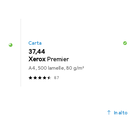
Carta
EUR
37,44
Xerox
Premier
A4, 500 lamelle, 80 g/m²
87
In alto