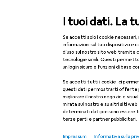
Cerca
I tuoi dati. La t
Se accetti solo i cookie necessari,
Categoria Navigazione
Tutte le categorie
Uff
Tutte le categorie
informazioni sul tuo dispositivo 
d'uso sul nostro sito web tramite 
Ufficio + Cancelleria
EU
13
tecnologie simili. Questi permett
Xe
un login sicuro e funzioni di base com
Stampanti + Scanner
FC
Se accetti tutti i cookie, ci permet
Stampa
questi dati per mostrarti offerte
Accessori per
migliorare il nostro negozio e visua
Accessori p
stampante
mirata sul nostro e su altri siti web 
determinati dati possono essere t
Carta
Qui trovi accessori adatti 
terze parti e partner pubblicitari.
Cartucce
Ordina per
:
Rilevanza
Impressum
Informativa sulla pri