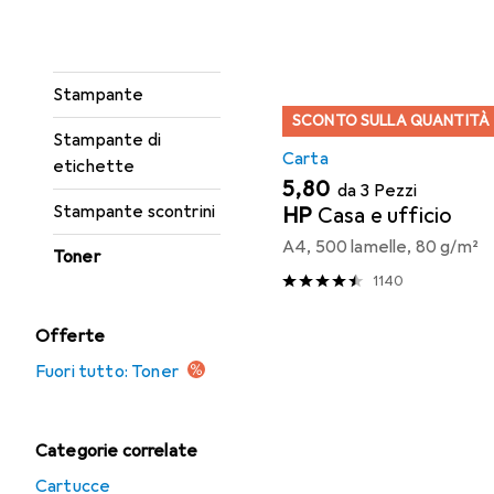
Incisore
Elenco dei prodotti
Rotolo di etichette
Stampante
SCONTO SULLA QUANTITÀ
Stampante di
Carta
etichette
EUR
5,80
da 3 Pezzi
Stampante scontrini
HP
Casa e ufficio
A4, 500 lamelle, 80 g/m²
Toner
1140
Offerte
Fuori tutto: Toner
Categorie correlate
Cartucce