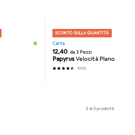
SCONTO SULLA QUANTITÀ
Carta
EUR
12,40
da 3 Pezzi
Papyrus
Velocità Plano
1005
3 di 3 prodotti