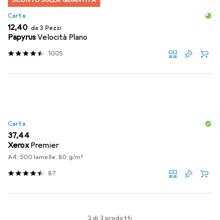
Carta
EUR
12,40
da 3 Pezzi
Papyrus
Velocità Plano
1005
Carta
EUR
37,44
Xerox
Premier
A4, 500 lamelle, 80 g/m²
87
3 di 3 prodotti