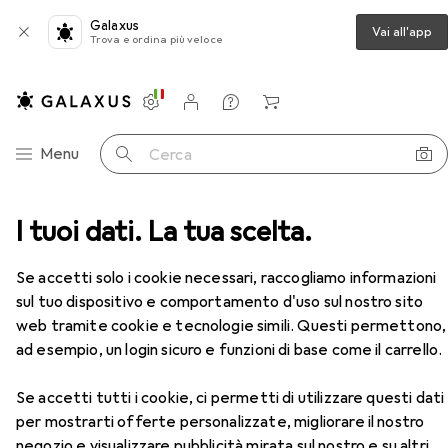
Galaxus
Vai all'app
Trova e ordina più veloce
Impostazioni
Conto cliente
Liste di confronto
Liste dei desideri
Carrello
Categoria Navigazione
Menu
Cerca
mpanti + Scanner
I tuoi dati. La tua scelta.
Stampa
Toner
Xerox 410X
Accessori
EUR
121,91
Se accetti solo i cookie necessari, raccogliamo informazioni
Xerox
410X
sul tuo dispositivo e comportamento d'uso sul nostro sito
C
web tramite cookie e tecnologie simili. Questi permettono,
ad esempio, un login sicuro e funzioni di base come il carrello.
Accessori per Xerox 410X
Se accetti tutti i cookie, ci permetti di utilizzare questi dati
per mostrarti offerte personalizzate, migliorare il nostro
Qui trovi accessori adatti per il prodotto Xerox 410X della
negozio e visualizzare pubblicità mirata sul nostro e su altri