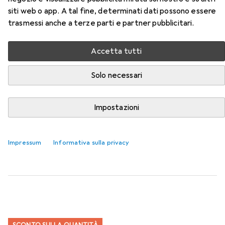
categoria Carta.
siti web o app. A tal fine, determinati dati possono essere
trasmessi anche a terze parti e partner pubblicitari.
Rilevanza
Elenco dei prodotti
Accetta tutti
Solo necessari
SCONTO SULLA QUANTITÀ
Carta
Impostazioni
EUR
5,80
da 3 Pezzi
HP
Casa e ufficio
A4, 500 lamelle, 80 g/m²
Impressum
Informativa sulla privacy
1140
SCONTO SULLA QUANTITÀ