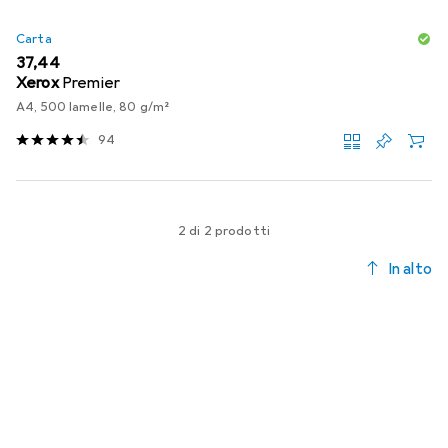
Carta
EUR
37,44
Xerox
Premier
A4, 500 lamelle, 80 g/m²
94
2 di 2 prodotti
In alto