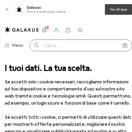
Galaxus
Vai all'app
Trova e ordina più veloce
Impostazioni
Conto cliente
Liste di confronto
Liste dei desideri
Carrello
Categoria Navigazione
Menu
Cerca
anti + Scanner
I tuoi dati. La tua scelta.
Stampa
Toner
Xerox Q7551X
Accessori
Se accetti solo i cookie necessari, raccogliamo informazioni
EUR
EUR
60,80
anziché
64,25
sul tuo dispositivo e comportamento d'uso sul nostro sito
Xerox
Q7551X
web tramite cookie e tecnologie simili. Questi permettono,
FC
ad esempio, un login sicuro e funzioni di base come il carrello.
Se accetti tutti i cookie, ci permetti di utilizzare questi dati
Accessori per Xerox Q7551X
per mostrarti offerte personalizzate, migliorare il nostro
negozio e visualizzare pubblicità mirata sul nostro e su altri