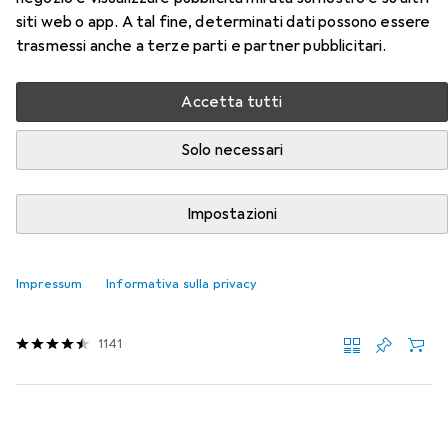
siti web o app. A tal fine, determinati dati possono essere
Qui trovi accessori adatti per il prodotto Xerox Q7551X
trasmessi anche a terze parti e partner pubblicitari.
della categoria Carta.
Rilevanza
Accetta tutti
Elenco dei prodotti
Solo necessari
SCONTO SULLA QUANTITÀ
Impostazioni
Carta
EUR
5,80
da 3 Pezzi
Impressum
Informativa sulla privacy
HP
Casa e ufficio
A4, 500 lamelle, 80 g/m²
1141