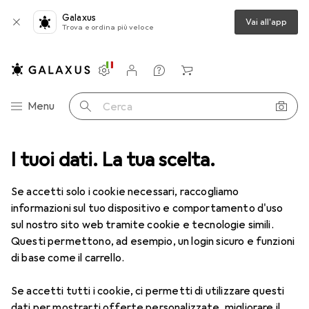
Galaxus
Vai all'app
Trova e ordina più veloce
Impostazioni
Conto cliente
Liste di confronto
Liste dei desideri
Carrello
Categoria Navigazione
Menu
Cerca
tegorie
I tuoi dati. La tua scelta.
Ufficio + Cancelleria
Articoli di cancelleria
Pastelli
Pastelli
Se accetti solo i cookie necessari, raccogliamo
informazioni sul tuo dispositivo e comportamento d'uso
sul nostro sito web tramite cookie e tecnologie simili.
Prodotti
Forum
Questi permettono, ad esempio, un login sicuro e funzioni
di base come il carrello.
Se accetti tutti i cookie, ci permetti di utilizzare questi
dati per mostrarti offerte personalizzate, migliorare il