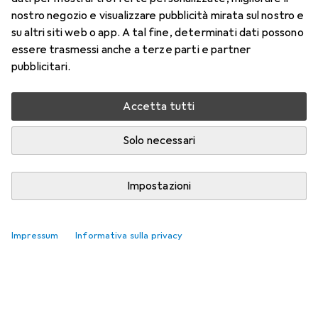
nostro negozio e visualizzare pubblicità mirata sul nostro e
su altri siti web o app. A tal fine, determinati dati possono
essere trasmessi anche a terze parti e partner
pubblicitari.
Non ci sono ancora discussioni
Accetta tutti
La Community Galaxus non vede l'ora di ricevere
il tuo contributo
Solo necessari
Impostazioni
Impressum
Informativa sulla privacy