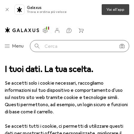
Galaxus
Vai all'app
Trova e ordina più veloce
Impostazioni
Conto cliente
Liste di confronto
Liste dei desideri
Carrello
Categoria Navigazione
Menu
Cerca
I tuoi dati. La tua scelta.
Tutte le categorie
Arredamento
Stoviglie + Bar
Stoviglie + Bar
Se accetti solo i cookie necessari, raccogliamo
informazioni sul tuo dispositivo e comportamento d'uso
sul nostro sito web tramite cookie e tecnologie simili.
Scopri
Forum
Questi permettono, ad esempio, un login sicuro e funzioni
di base come il carrello.
Discussioni in Stoviglie + Bar
Se accetti tutti i cookie, ci permetti di utilizzare questi
Inizia discussione
dati per mostrarti offerte personalizzate, migliorare il