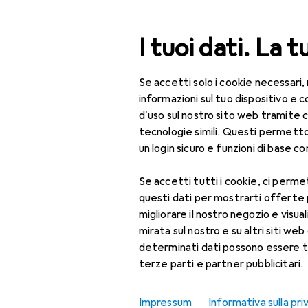
Cerca
I tuoi dati. La t
Se accetti solo i cookie necessari,
Categoria Navigazione
Tutte le categorie
Per
Tutte le categorie
informazioni sul tuo dispositivo 
d'uso sul nostro sito web tramite 
Per la casa
tecnologie simili. Questi permett
un login sicuro e funzioni di base com
Cucina
EU
72
Na
Se accetti tutti i cookie, ci permet
Stoviglie + Posate
3.45
questi dati per mostrarti offerte
Bar + Vino
migliorare il nostro negozio e visua
mirata sul nostro e su altri siti web 
Accessori da bar
determinati dati possono essere t
terze parti e partner pubblicitari.
Apribottiglie
Accessori p
Bicchieri da cocktail
Impressum
Informativa sulla pri