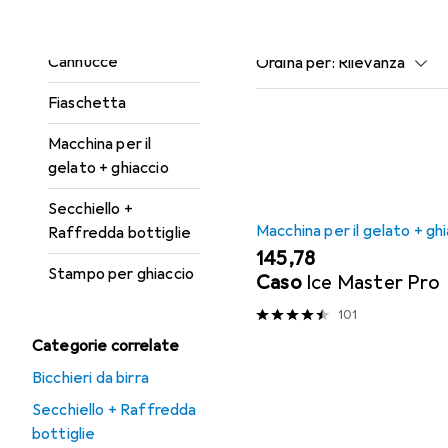
Calice da vino
Qui trovi accessori adatti 
Cannucce
Ordina per
:
Rilevanza
Elenco dei prodotti
Fiaschetta
Macchina per il
gelato + ghiaccio
Secchiello +
Macchina per il gelato + gh
Raffredda bottiglie
EUR
145,78
Stampo per ghiaccio
Caso
Ice Master Pro
101
Categorie correlate
Bicchieri da birra
Secchiello + Raffredda
bottiglie