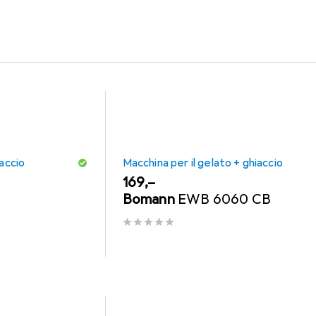
per il prodotto Nachtmann Vetro della categoria Macchina per il 
iaccio
Macchina per il gelato + ghiaccio
EUR
169,–
Bomann
EWB 6060 CB