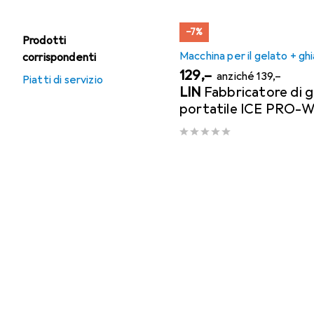
−7%
Prodotti
Macchina per il gelato + gh
corrispondenti
EUR
EUR
129,–
anziché
139,–
Piatti di servizio
LIN
Fabbricatore di g
portatile ICE PRO-W