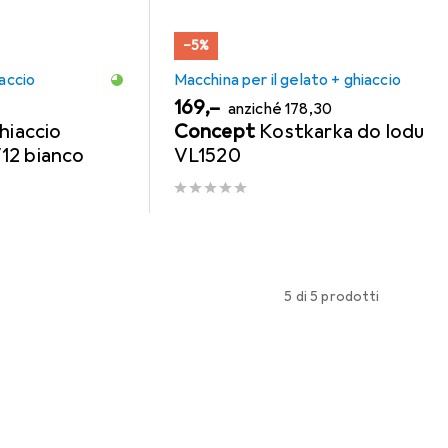
−5%
iaccio
Macchina per il gelato + ghiaccio
EUR
EUR
169,–
anziché
178,30
hiaccio
Concept
Kostkarka do lodu
12 bianco
VL1520
5 di 5 prodotti