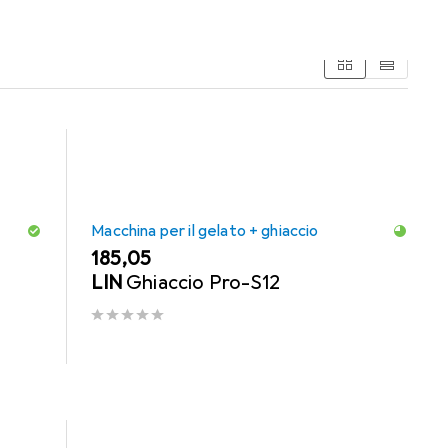
gelato + ghiaccio.
Macchina per il gelato + ghiaccio
EUR
185,05
LIN
Ghiaccio Pro-S12