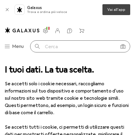
Galaxus
Vai all'app
Trova e ordina più veloce
Impostazioni
Conto cliente
Liste di confronto
Liste dei desideri
Carrello
Categoria Navigazione
Menu
Cerca
gorie
I tuoi dati. La tua scelta.
Per la casa
Cucina
Stoviglie + Posate
Bacchette
Bacchette
Se accetti solo i cookie necessari, raccogliamo
informazioni sul tuo dispositivo e comportamento d'uso
sul nostro sito web tramite cookie e tecnologie simili.
Prodotti
Forum
Questi permettono, ad esempio, un login sicuro e funzioni
di base come il carrello.
Se accetti tutti i cookie, ci permetti di utilizzare questi
dati per mostrarti offerte personalizzate, migliorare il