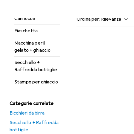
Calice da vino
Qui trovi accessori adatti
Cannucce
Ordina per
:
Rilevanza
Elenco dei prodotti
Fiaschetta
Macchina per il
gelato + ghiaccio
Secchiello +
Raffredda bottiglie
Stampo per ghiaccio
Categorie correlate
Bicchieri da birra
Secchiello + Raffredda
bottiglie