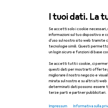
Cerca
I tuoi dati. La t
Se accetti solo i cookie necessari,
Categoria Navigazione
Tutte le categorie
Per
Tutte le categorie
informazioni sul tuo dispositivo 
d'uso sul nostro sito web tramite 
Per la casa
tecnologie simili. Questi permett
un login sicuro e funzioni di base com
Cucina
Na
Se accetti tutti i cookie, ci permet
Stoviglie + Posate
4.45
questi dati per mostrarti offerte
Bar + Vino
migliorare il nostro negozio e visua
mirata sul nostro e su altri siti web 
Accessori da bar
determinati dati possono essere t
terze parti e partner pubblicitari.
Apribottiglie
Accessori p
Bicchieri da cocktail
Impressum
Informativa sulla pri