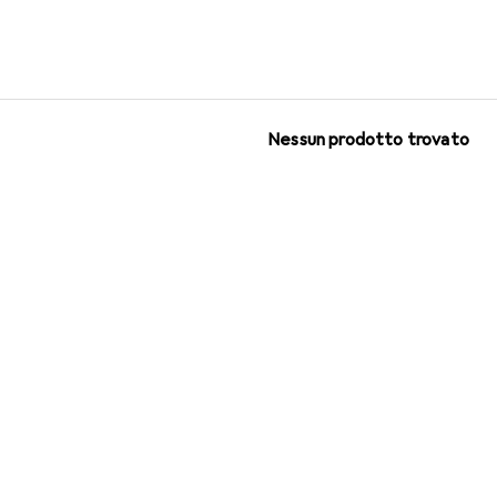
 per il prodotto Nachtmann Vetro.
Nessun prodotto trovato