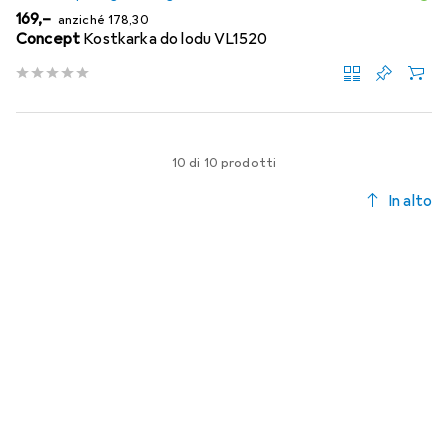
EUR
EUR
169,–
anziché
178,30
Concept
Kostkarka do lodu VL1520
10 di 10 prodotti
In alto