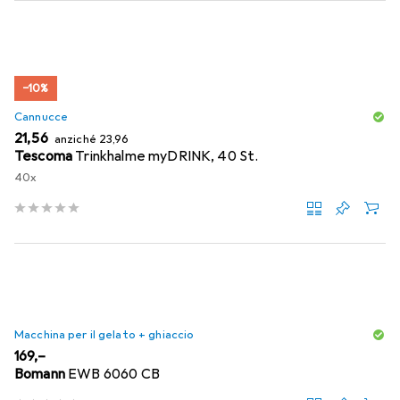
−10%
Cannucce
EUR
EUR
21,56
anziché
23,96
Tescoma
Trinkhalme myDRINK, 40 St.
40x
Macchina per il gelato + ghiaccio
EUR
169,–
Bomann
EWB 6060 CB