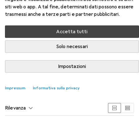
siti web o app. A tal fine, determinati dati possono essere
trasmessi anche a terze parti e partner pubblicitari.
Accetta tutti
Accessori per Nachtmann Vetro
Solo necessari
Qui trovi accessori adatti per il prodotto Nachtmann
Vetro delle categorie Cannucce e Macchina per il gelato +
Impostazioni
ghiaccio.
Impressum
Informativa sulla privacy
Popolare
Cannucce
Macchina Per Il Gelato + Ghiaccio
Rilevanza
Elenco dei prodotti