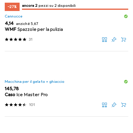
2
2
ancora 2
/ 2
/ 2 in vendita
pezzi su 2 disponibili
−27%
Cannucce
EUR
EUR
4,14
anziché
5,67
WMF
Spazzole per la pulizia
31
Macchina per il gelato + ghiaccio
EUR
145,78
Caso
Ice Master Pro
101