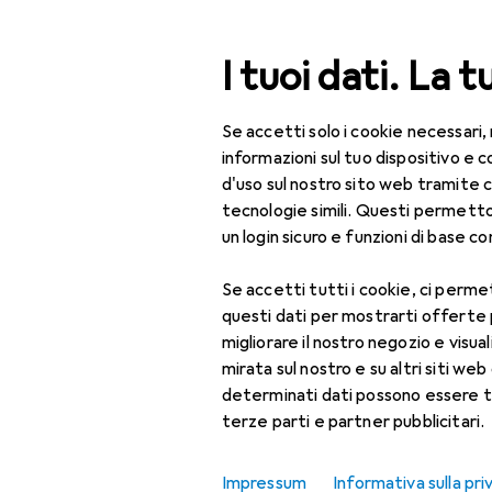
Cerca
I tuoi dati. La t
Se accetti solo i cookie necessari,
Categoria Navigazione
Tutte le categorie
Per
Tutte le categorie
informazioni sul tuo dispositivo 
d'uso sul nostro sito web tramite 
Centrifuga
Per la casa
tecnologie simili. Questi permett
un login sicuro e funzioni di base com
Cucina
Se accetti tutti i cookie, ci permet
Preparazione delle
Prodotti
Forum
questi dati per mostrarti offerte
bevande
migliorare il nostro negozio e visua
Accessori per la
mirata sul nostro e su altri siti web 
preparazione delle
determinati dati possono essere t
bevande
terze parti e partner pubblicitari.
Bollitore
Impressum
Informativa sulla pri