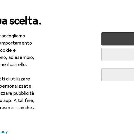
ua scelta.
 raccogliamo
 la casa
Cucina
Preparazione delle bevande
Centrifu
e comportamento
cookie e
ono, ad esempio,
e il carrello.
ti di utilizzare
 personalizzate,
lizzare pubblicità
o app. A tal fine,
rasmessi anche a
vacy