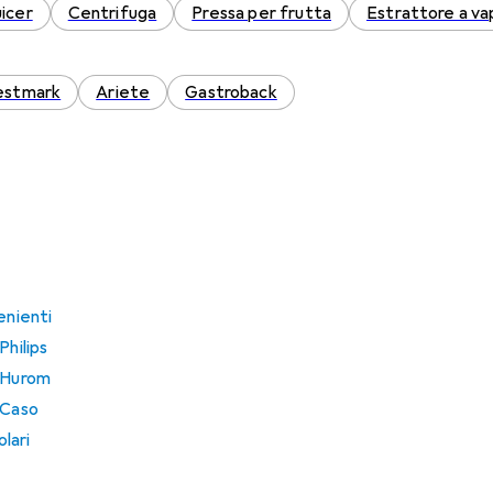
uicer
Centrifuga
Pressa per frutta
Estrattore a va
stmark
Ariete
Gastroback
enienti
Philips
i Hurom
 Caso
lari