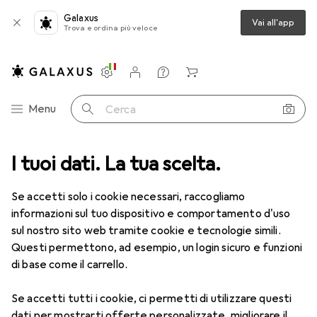
Galaxus
Vai all'app
Trova e ordina più veloce
Impostazioni
Conto cliente
Liste di confronto
Liste dei desideri
Carrello
Categoria Navigazione
Menu
Cerca
 categorie
I tuoi dati. La tua scelta.
Fuori tutto
Sport
E-mobility + Sport su rotelle
Fuori tutto: E-mobility + Sport
Se accetti solo i cookie necessari, raccogliamo
su rotelle
informazioni sul tuo dispositivo e comportamento d'uso
sul nostro sito web tramite cookie e tecnologie simili.
Questi permettono, ad esempio, un login sicuro e funzioni
di base come il carrello.
Se accetti tutti i cookie, ci permetti di utilizzare questi
dati per mostrarti offerte personalizzate, migliorare il