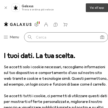
Galaxus
Vai all'app
Trova e ordina più veloce
Impostazioni
Conto cliente
Liste di confronto
Liste dei desideri
Carrello
Categoria Navigazione
Menu
Cerca
liario
I tuoi dati. La tua scelta.
Morsa + Strettoio
Amf Martinetto a vite
Accessori
Se accetti solo i cookie necessari, raccogliamo informazioni
sul tuo dispositivo e comportamento d'uso sul nostro sito
EUR
214,39
web tramite cookie e tecnologie simili. Questi permettono,
Amf
Martinetto a vite
ad esempio, un login sicuro e funzioni di base come il carrello.
Se accetti tutti i cookie, ci permetti di utilizzare questi dati
per mostrarti offerte personalizzate, migliorare il nostro
negozio e visualizzare pubblicità mirata sul nostro e su altri