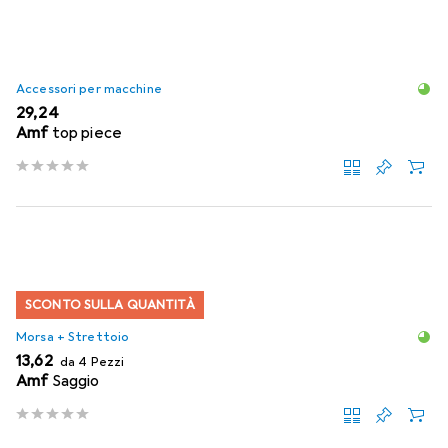
Accessori per macchine
EUR
29,24
Amf
top piece
SCONTO SULLA QUANTITÀ
Morsa + Strettoio
EUR
13,62
da 4 Pezzi
Amf
Saggio