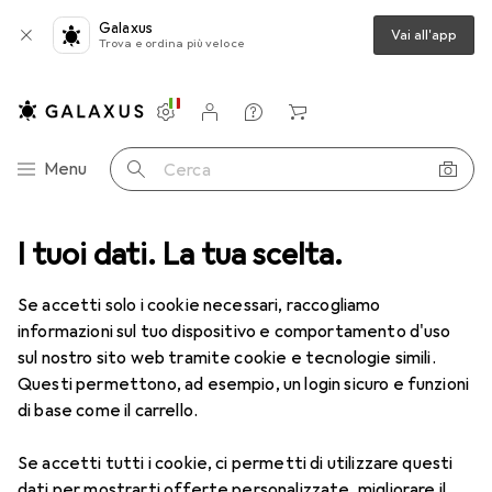
Galaxus
Vai all'app
Trova e ordina più veloce
Impostazioni
Conto cliente
Liste di confronto
Liste dei desideri
Carrello
Categoria Navigazione
Menu
Cerca
 da te + Giardino
I tuoi dati. La tua scelta.
Utensileria
Attrezzi
Utensili per avvitare
Utensili per avvitare
Se accetti solo i cookie necessari, raccogliamo
informazioni sul tuo dispositivo e comportamento d'uso
sul nostro sito web tramite cookie e tecnologie simili.
Scopri
Forum
Questi permettono, ad esempio, un login sicuro e funzioni
di base come il carrello.
Retroscena
Se accetti tutti i cookie, ci permetti di utilizzare questi
dati per mostrarti offerte personalizzate, migliorare il