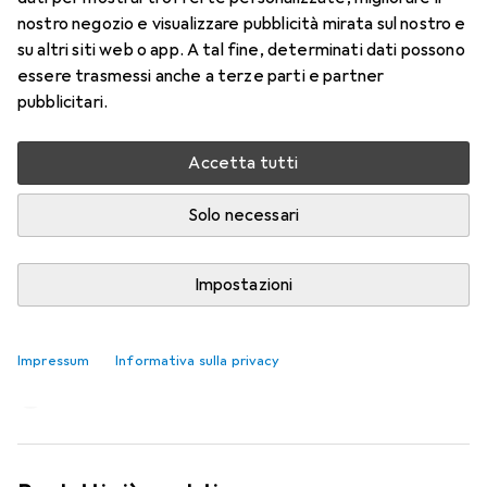
nostro negozio e visualizzare pubblicità mirata sul nostro e
su altri siti web o app. A tal fine, determinati dati possono
essere trasmessi anche a terze parti e partner
pubblicitari.
Accetta tutti
Solo necessari
Impostazioni
Sono dovuto arrivare a 43 anni per
rendermi conto di questa differenza
Impressum
Informativa sulla privacy
Simon Balissat
946 like
946
214 commenti
214