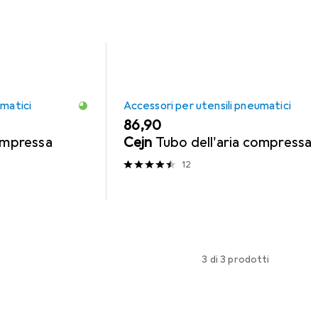
umatici
Accessori per utensili pneumatici
EUR
86,90
compressa
Cejn
Tubo dell'aria compressa
12
3 di 3 prodotti