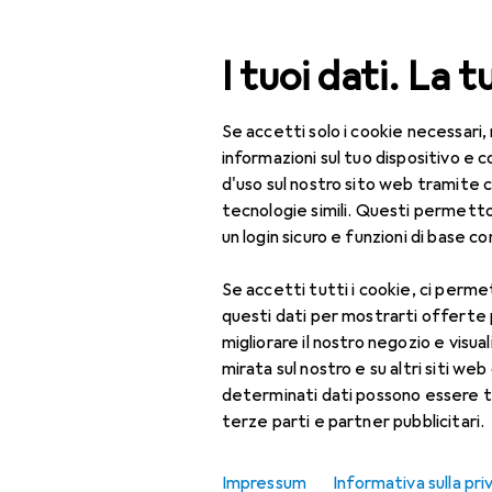
Cerca
I tuoi dati. La t
Se accetti solo i cookie necessari,
Categoria Navigazione
Tutte le categorie
Fai da te + Giardino
Utens
Tutte le categorie
informazioni sul tuo dispositivo 
d'uso sul nostro sito web tramite 
Fai da te + Giardino
tecnologie simili. Questi permett
EU
61
un login sicuro e funzioni di base com
Utensileria
B
Se accetti tutti i cookie, ci permet
Utensili elettrici
questi dati per mostrarti offerte
Strumento
migliorare il nostro negozio e visua
Accessori p
pneumatico
mirata sul nostro e su altri siti web 
determinati dati possono essere t
Accessori per
terze parti e partner pubblicitari.
Qui trovi accessori adatti 
utensili pneumatici
Ordina per
:
Rilevanza
Attacchi per aria
Impressum
Informativa sulla pri