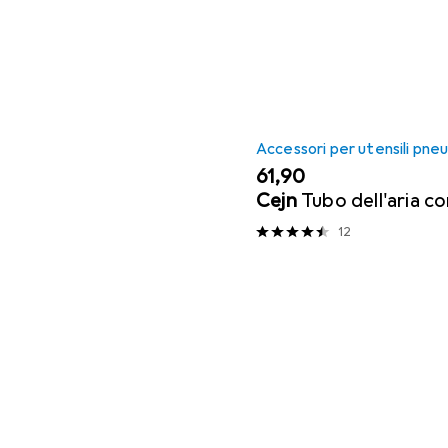
compressa
Elenco dei prodotti
Compressore
Accessori per utensili pne
EUR
61,90
Cejn
Tubo dell'aria 
12