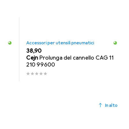
Accessori per utensili pneumatici
EUR
38,90
Cejn
Prolunga del cannello CAG 11
210 99600
In alto