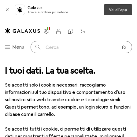
Galaxus
Vai all'app
Trova e ordina più veloce
Impostazioni
Conto cliente
Liste di confronto
Liste dei desideri
Carrello
Categoria Navigazione
Menu
Cerca
dino
I tuoi dati. La tua scelta.
Utensileria
Utensili elettrici
Accessori elettroutensili
Accessori elettroutensili
Se accetti solo i cookie necessari, raccogliamo
informazioni sul tuo dispositivo e comportamento d'uso
sul nostro sito web tramite cookie e tecnologie simili.
Scopri
Forum
Questi permettono, ad esempio, un login sicuro e funzioni
di base come il carrello.
Prodotti più venduti
Se accetti tutti i cookie, ci permetti di utilizzare questi
dati per mostrarti offerte personalizzate, migliorare il