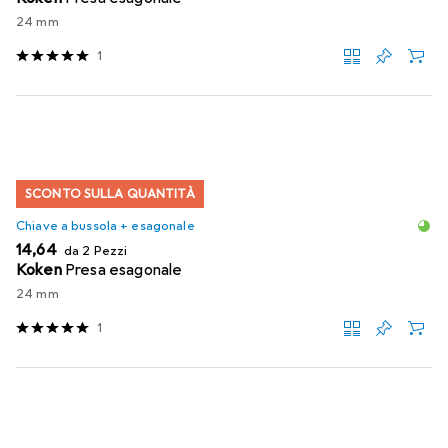
24 mm
1
SCONTO SULLA QUANTITÀ
Chiave a bussola + esagonale
EUR
14,64
da 2 Pezzi
Koken
Presa esagonale
24 mm
1