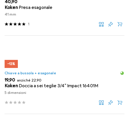
EUR
40,90
Koken
Presa esagonale
41 mm
1
−13%
Chiave a bussola + esagonale
EUR
EUR
19,90
anziché
22,90
Koken
Doccia a sei teglie 3/4" Impact 16401M
5 dimensioni