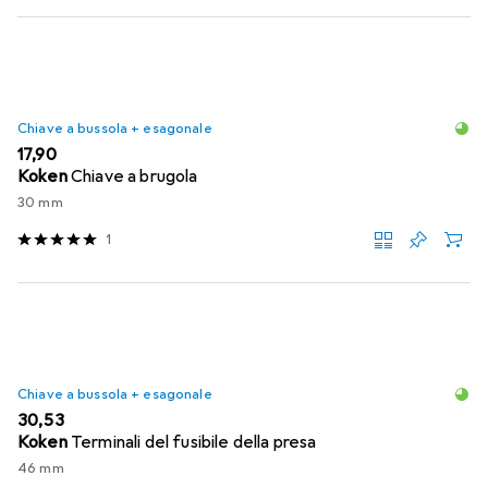
Chiave a bussola + esagonale
EUR
17,90
Koken
Chiave a brugola
30 mm
1
Chiave a bussola + esagonale
EUR
30,53
Koken
Terminali del fusibile della presa
46 mm