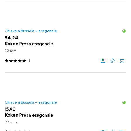
Chiave a bussola + esagonale
EUR
54,24
Koken
Presa esagonale
32 mm
1
Chiave a bussola + esagonale
EUR
15,90
Koken
Presa esagonale
27 mm