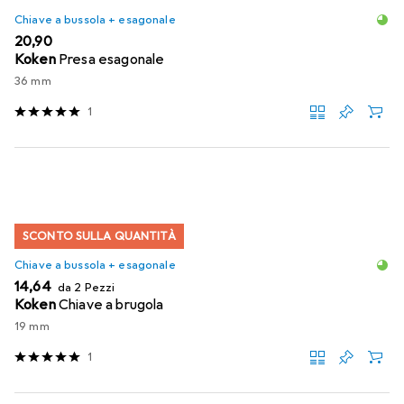
Chiave a bussola + esagonale
EUR
20,90
Koken
Presa esagonale
36 mm
1
SCONTO SULLA QUANTITÀ
Chiave a bussola + esagonale
EUR
14,64
da 2 Pezzi
Koken
Chiave a brugola
19 mm
1