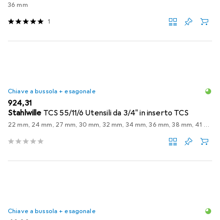
36 mm
1
Chiave a bussola + esagonale
EUR
924,31
Stahlwille
TCS 55/11/6 Utensili da 3/4" in inserto TCS
22 mm, 24 mm, 27 mm, 30 mm, 32 mm, 34 mm, 36 mm, 38 mm, 41 mm, 46 mm, 50 mm
Chiave a bussola + esagonale