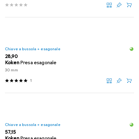
Chiave a bussola + esagonale
EUR
28,90
Koken
Presa esagonale
30 mm
1
Chiave a bussola + esagonale
EUR
57,15
Koken
Presa esagonale