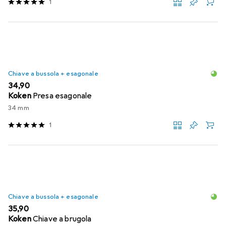
1
Chiave a bussola + esagonale
EUR
34,90
Koken
Presa esagonale
34 mm
1
Chiave a bussola + esagonale
EUR
35,90
Koken
Chiave a brugola