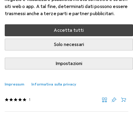
siti web o app. A tal fine, determinati dati possono essere
Qui trovi accessori adatti per il prodotto Gedore
trasmessi anche a terze parti e partner pubblicitari.
Cricchetto di azionamento della categoria Chiave a
bussola + esagonale.
Accetta tutti
Rilevanza
Elenco dei prodotti
Solo necessari
Impostazioni
Chiave a bussola + esagonale
EUR
34,74
Stahlwille
3/4DR x 38mm HEX SOCKET
Impressum
Informativa sulla privacy
38 mm
1