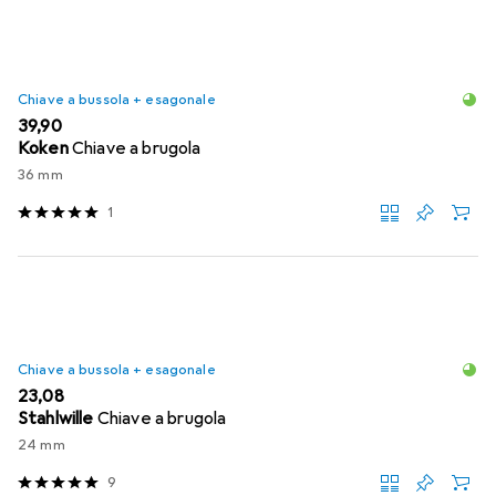
Chiave a bussola + esagonale
EUR
39,90
Koken
Chiave a brugola
36 mm
1
Chiave a bussola + esagonale
EUR
23,08
Stahlwille
Chiave a brugola
24 mm
9