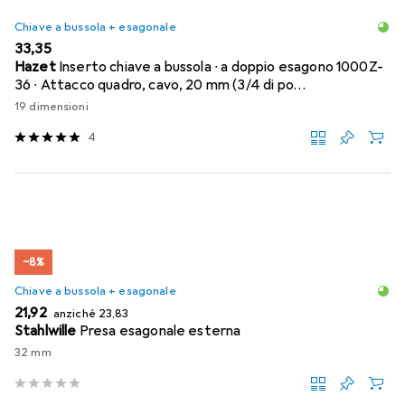
Chiave a bussola + esagonale
EUR
33,35
Hazet
Inserto chiave a bussola ∙ a doppio esagono 1000Z-
36 ∙ Attacco quadro, cavo, 20 mm (3/4 di po…
19 dimensioni
4
−8%
Chiave a bussola + esagonale
EUR
EUR
21,92
anziché
23,83
Stahlwille
Presa esagonale esterna
32 mm