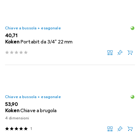
Chiave a bussola + esagonale
EUR
40,71
Koken
Portabit da 3/4" 22 mm
Chiave a bussola + esagonale
EUR
53,90
Koken
Chiave a brugola
4 dimensioni
1