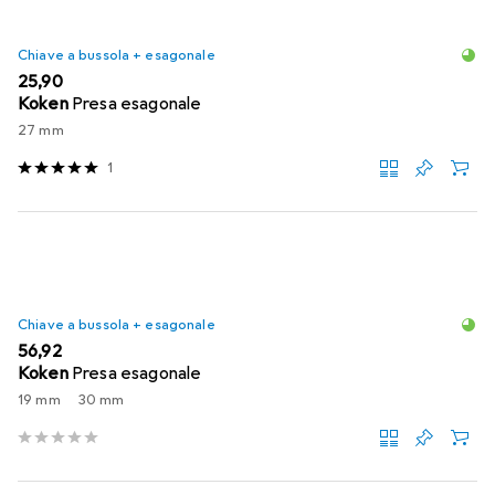
Chiave a bussola + esagonale
EUR
25,90
Koken
Presa esagonale
27 mm
1
Chiave a bussola + esagonale
EUR
56,92
Koken
Presa esagonale
19 mm
30 mm