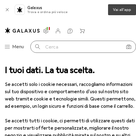
Galaxus
Vai all'app
Trova e ordina più veloce
Impostazioni
Conto cliente
Liste di confronto
Liste dei desideri
Carrello
Categoria Navigazione
Menu
Cerca
ve a cricchetto
I tuoi dati. La tua scelta.
Gedore Cricchetto di azionamento
Accessori
EUR
95,99
Se accetti solo i cookie necessari, raccogliamo informazioni
Gedore
Cricchetto di azionamento
sul tuo dispositivo e comportamento d'uso sul nostro sito
3/4"
web tramite cookie e tecnologie simili. Questi permettono,
ad esempio, un login sicuro e funzioni di base come il carrello.
Accessori per Gedore Cricchetto
Se accetti tutti i cookie, ci permetti di utilizzare questi dati
di azionamento
per mostrarti offerte personalizzate, migliorare il nostro
negozio e visualizzare pubblicità mirata sul nostro e su altri