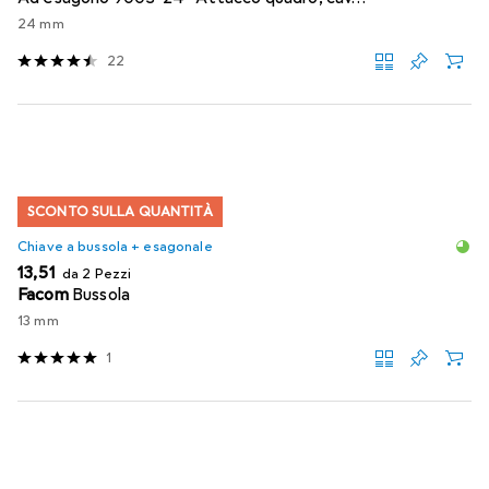
24 mm
22
SCONTO SULLA QUANTITÀ
Chiave a bussola + esagonale
EUR
13,51
da 2 Pezzi
Facom
Bussola
13 mm
1