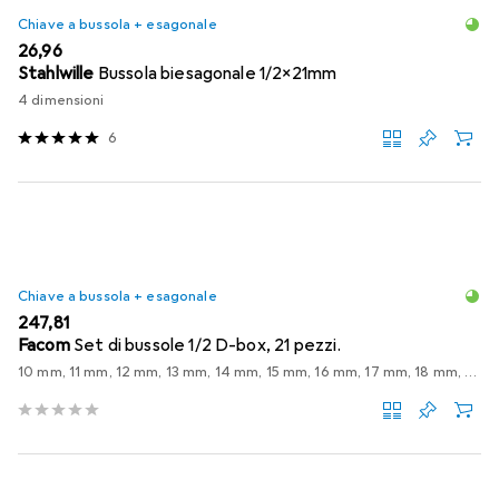
Chiave a bussola + esagonale
EUR
26,96
Stahlwille
Bussola biesagonale 1/2x21mm
4 dimensioni
6
Chiave a bussola + esagonale
EUR
247,81
Facom
Set di bussole 1/2 D-box, 21 pezzi.
10 mm, 11 mm, 12 mm, 13 mm, 14 mm, 15 mm, 16 mm, 17 mm, 18 mm, 19 mm, 20 mm, 21 mm, 22 mm, 23 mm, 24 mm, 27 mm, 30 mm, 32 mm, 8 mm