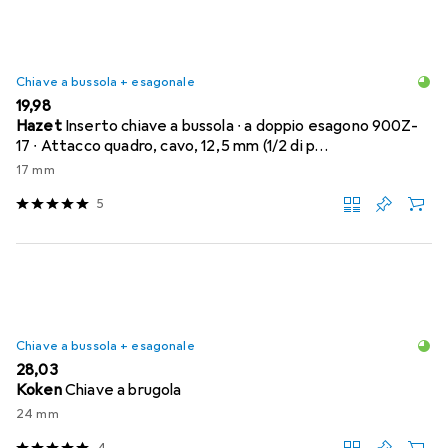
Chiave a bussola + esagonale
EUR
19,98
Hazet
Inserto chiave a bussola ∙ a doppio esagono 900Z-
17 ∙ Attacco quadro, cavo, 12,5 mm (1/2 di p…
17 mm
5
Chiave a bussola + esagonale
EUR
28,03
Koken
Chiave a brugola
24 mm
4