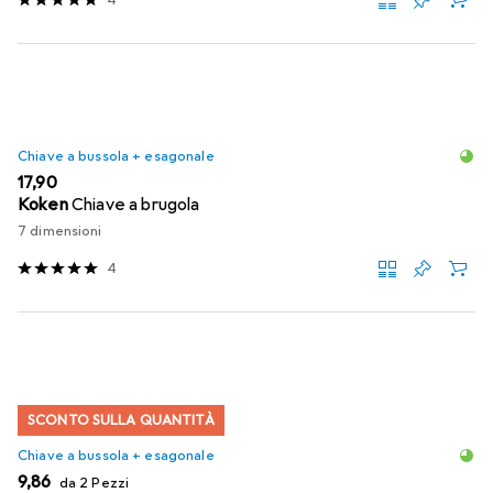
Chiave a bussola + esagonale
EUR
17,90
Koken
Chiave a brugola
7 dimensioni
4
SCONTO SULLA QUANTITÀ
Chiave a bussola + esagonale
EUR
9,86
da 2 Pezzi