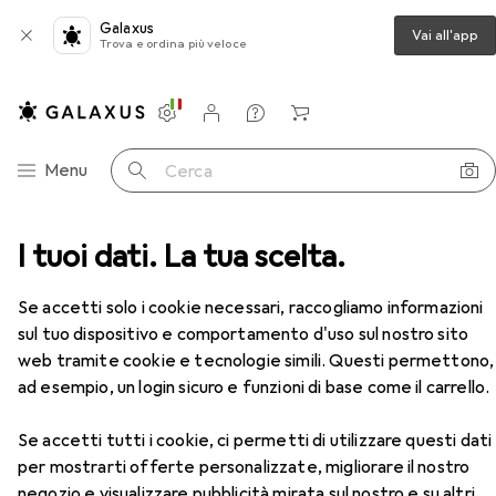
Galaxus
Vai all'app
Trova e ordina più veloce
Impostazioni
Conto cliente
Liste di confronto
Liste dei desideri
Carrello
Categoria Navigazione
Menu
Cerca
Chiave a cricchetto
I tuoi dati. La tua scelta.
Gedore Cricchetto reversibile
Accessori
EUR
58,66
Se accetti solo i cookie necessari, raccogliamo informazioni
Gedore
Cricchetto reversibile
sul tuo dispositivo e comportamento d'uso sul nostro sito
1/2"
web tramite cookie e tecnologie simili. Questi permettono,
ad esempio, un login sicuro e funzioni di base come il carrello.
Accessori per Gedore Cricchetto
Se accetti tutti i cookie, ci permetti di utilizzare questi dati
reversibile
per mostrarti offerte personalizzate, migliorare il nostro
negozio e visualizzare pubblicità mirata sul nostro e su altri