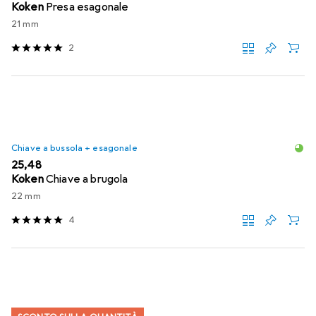
Koken
Presa esagonale
21 mm
2
Chiave a bussola + esagonale
EUR
25,48
Koken
Chiave a brugola
22 mm
4