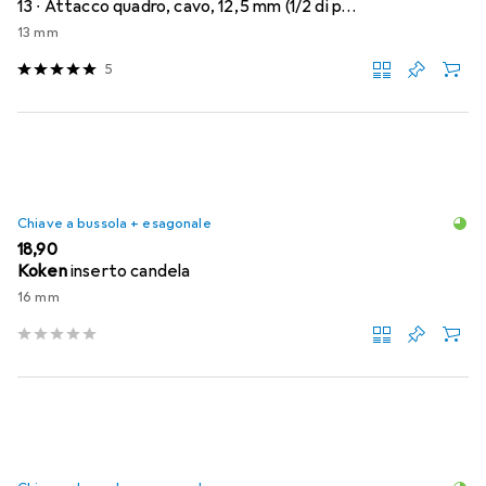
13 ∙ Attacco quadro, cavo, 12,5 mm (1/2 di p…
13 mm
5
Chiave a bussola + esagonale
EUR
18,90
Koken
inserto candela
16 mm