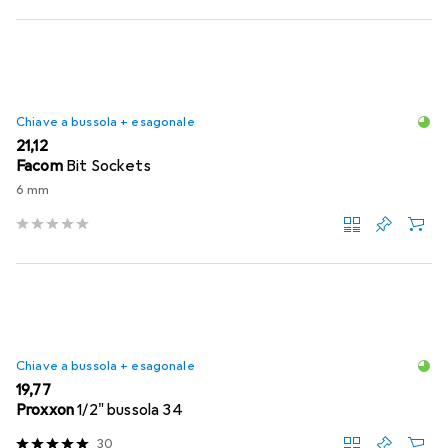
Chiave a bussola + esagonale
EUR
21,12
Facom
Bit Sockets
6 mm
Chiave a bussola + esagonale
EUR
19,77
Proxxon
1/2" bussola 34
30