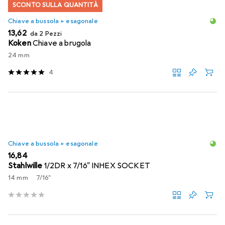
SCONTO SULLA QUANTITÀ
Chiave a bussola + esagonale
EUR
13,62
da 2 Pezzi
Koken
Chiave a brugola
24 mm
4
Chiave a bussola + esagonale
EUR
16,84
Stahlwille
1/2DR x 7/16" INHEX SOCKET
14 mm
7/16"