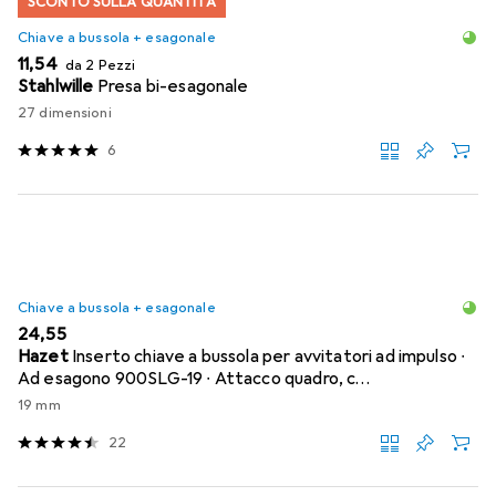
SCONTO SULLA QUANTITÀ
Chiave a bussola + esagonale
EUR
11,54
da 2 Pezzi
Stahlwille
Presa bi-esagonale
27 dimensioni
6
Chiave a bussola + esagonale
EUR
24,55
Hazet
Inserto chiave a bussola per avvitatori ad impulso ∙
Ad esagono 900SLG-19 ∙ Attacco quadro, c…
19 mm
22