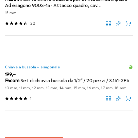
Ad esagono 900S-15 ∙ Attacco quadro, cav…
15 mm
22
Chiave a bussola + esagonale
EUR
199,–
Facom
Set di chiavi a bussola da 1/2" / 20 pezzi / S.161-3P6
10 mm, 11 mm, 12 mm, 13 mm, 14 mm, 15 mm, 16 mm, 17 mm, 18 mm, 19 mm, 21 mm, 22 mm, 23 mm, 24 mm, 27 mm, 30 mm, 32 mm, 8 mm, 9 mm
1