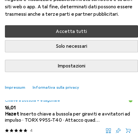
siti web o app. A tal fine, determinati dati possono essere
Qui trovi accessori adatti per il prodotto Gedore
trasmessi anche a terze parti e partner pubblicitari.
Cricchetto reversibile della categoria Chiave a bussola +
esagonale.
Accetta tutti
Popolare
Gedore
Solo necessari
Rilevanza
Impostazioni
Elenco dei prodotti
Impressum
Informativa sulla privacy
Chiave a bussola + esagonale
EUR
16,01
Hazet
Inserto chiave a bussola per giraviti e avvitatori ad
impulso ∙ TORX 995S-T40 ∙ Attacco quad…
4