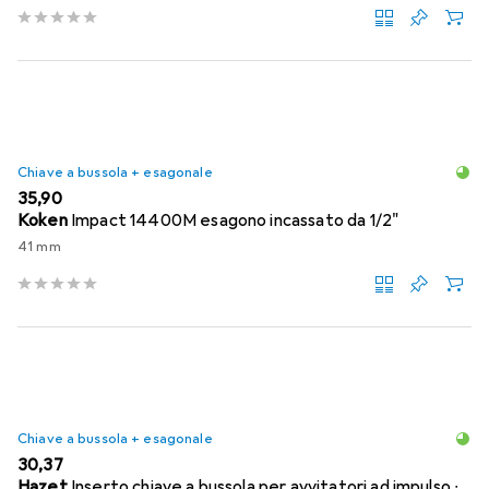
Chiave a bussola + esagonale
EUR
35,90
Koken
Impact 14400M esagono incassato da 1/2"
41 mm
Chiave a bussola + esagonale
EUR
30,37
Hazet
Inserto chiave a bussola per avvitatori ad impulso ∙