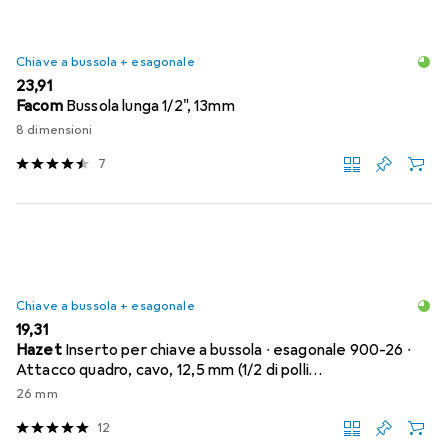
Chiave a bussola + esagonale
EUR
23,91
Facom
Bussola lunga 1/2", 13mm
8 dimensioni
7
Chiave a bussola + esagonale
EUR
19,31
Hazet
Inserto per chiave a bussola ∙ esagonale 900-26 ∙
Attacco quadro, cavo, 12,5 mm (1/2 di polli…
26 mm
12