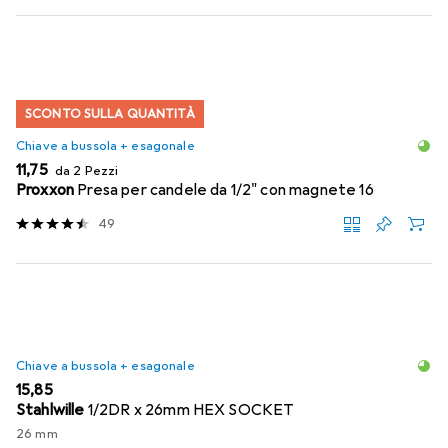
SCONTO SULLA QUANTITÀ
Chiave a bussola + esagonale
EUR
11,75
da 2 Pezzi
Proxxon
Presa per candele da 1/2" con magnete 16
49
Chiave a bussola + esagonale
EUR
15,85
Stahlwille
1/2DR x 26mm HEX SOCKET
26 mm