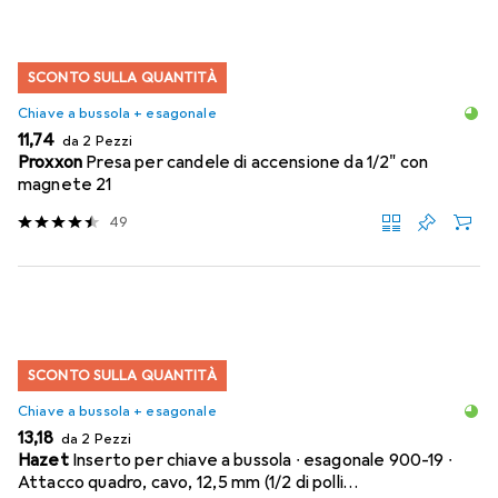
SCONTO SULLA QUANTITÀ
Chiave a bussola + esagonale
EUR
11,74
da 2 Pezzi
Proxxon
Presa per candele di accensione da 1/2" con
magnete 21
49
SCONTO SULLA QUANTITÀ
Chiave a bussola + esagonale
EUR
13,18
da 2 Pezzi
Hazet
Inserto per chiave a bussola ∙ esagonale 900-19 ∙
Attacco quadro, cavo, 12,5 mm (1/2 di polli…