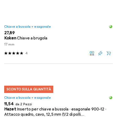
Chiave a bussola + esagonale
EUR
27,89
Koken
Chiave a brugola
17 mm
4
SCONTO SULLA QUANTITÀ
Chiave a bussola + esagonale
EUR
11,54
da 2 Pezzi
Hazet
Inserto per chiave a bussola ∙ esagonale 900-12 ∙
Attacco quadro, cavo, 12,5 mm (1/2 di polli…