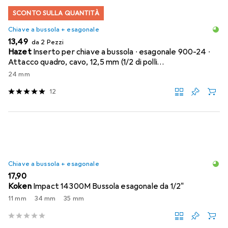
SCONTO SULLA QUANTITÀ
Chiave a bussola + esagonale
EUR
13,49
da 2 Pezzi
Hazet
Inserto per chiave a bussola ∙ esagonale 900-24 ∙
Attacco quadro, cavo, 12,5 mm (1/2 di polli…
24 mm
12
Chiave a bussola + esagonale
EUR
17,90
Koken
Impact 14300M Bussola esagonale da 1/2"
11 mm
34 mm
35 mm