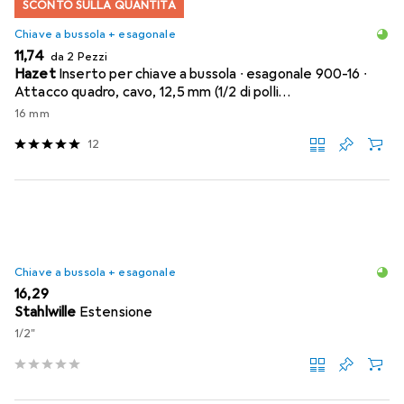
SCONTO SULLA QUANTITÀ
Chiave a bussola + esagonale
EUR
11,74
da 2 Pezzi
Hazet
Inserto per chiave a bussola ∙ esagonale 900-16 ∙
Attacco quadro, cavo, 12,5 mm (1/2 di polli…
16 mm
12
Chiave a bussola + esagonale
EUR
16,29
Stahlwille
Estensione
1/2"