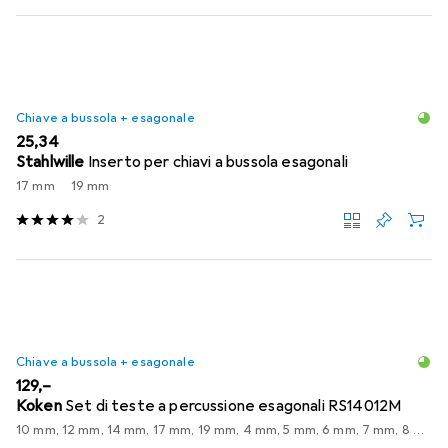
Chiave a bussola + esagonale
EUR
25,34
Stahlwille
Inserto per chiavi a bussola esagonali
17 mm
19 mm
2
Chiave a bussola + esagonale
EUR
129,–
Koken
Set di teste a percussione esagonali RS14012M
10 mm, 12 mm, 14 mm, 17 mm, 19 mm, 4 mm, 5 mm, 6 mm, 7 mm, 8 mm