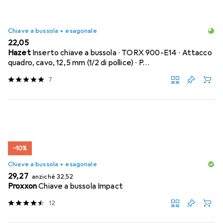
Chiave a bussola + esagonale
EUR
22,05
Hazet
Inserto chiave a bussola ∙ TORX 900-E14 ∙ Attacco
quadro, cavo, 12,5 mm (1/2 di pollice) ∙ P…
7
−10%
Chiave a bussola + esagonale
EUR
EUR
29,27
anziché
32,52
Proxxon
Chiave a bussola Impact
12