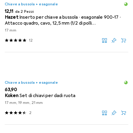
Chiave a bussola + esagonale
EUR
12,11
da 2 Pezzi
Hazet
Inserto per chiave a bussola ∙ esagonale 900-17 ∙
Attacco quadro, cavo, 12,5 mm (1/2 di polli…
17 mm
12
Chiave a bussola + esagonale
EUR
63,90
Koken
Set di chiavi per dadi ruota
17 mm, 19 mm, 21 mm
2