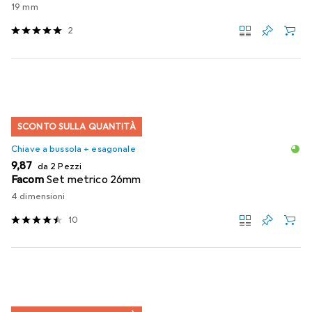
19 mm
2
SCONTO SULLA QUANTITÀ
Chiave a bussola + esagonale
EUR
9,87
da 2 Pezzi
Facom
Set metrico 26mm
4 dimensioni
10