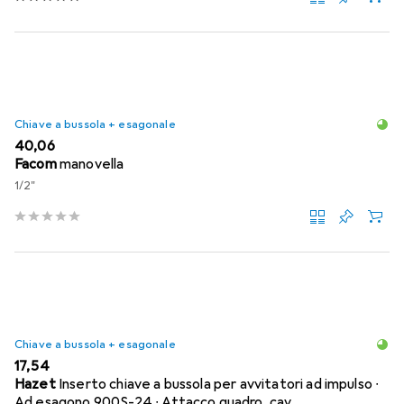
Chiave a bussola + esagonale
EUR
40,06
Facom
manovella
1/2"
Chiave a bussola + esagonale
EUR
17,54
Hazet
Inserto chiave a bussola per avvitatori ad impulso ∙
Ad esagono 900S-24 ∙ Attacco quadro, cav…