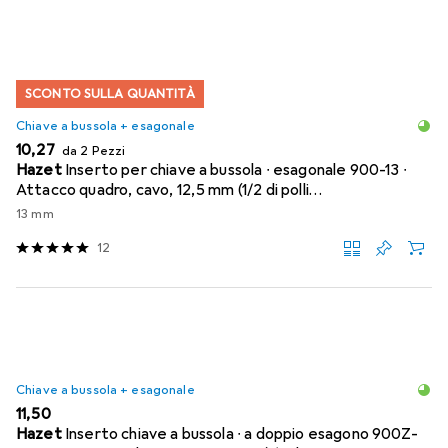
SCONTO SULLA QUANTITÀ
Chiave a bussola + esagonale
EUR
10,27
da 2 Pezzi
Hazet
Inserto per chiave a bussola ∙ esagonale 900-13 ∙
Attacco quadro, cavo, 12,5 mm (1/2 di polli…
13 mm
12
Chiave a bussola + esagonale
EUR
11,50
Hazet
Inserto chiave a bussola ∙ a doppio esagono 900Z-