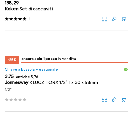
EUR
138,29
Koken
Set di cacciaviti
1
solo 1 pezzo
ancora solo 1 pezzo
in vendita
in vendita
−35%
Chiave a bussola + esagonale
EUR
EUR
3,75
anziché
5,76
Jonnesway
KLUCZ TORX 1/2" Tx 30 x 58mm
1/2"