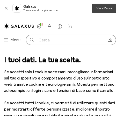
Galaxus
Vai all'app
Trova e ordina più veloce
Impostazioni
Conto cliente
Liste di confronto
Liste dei desideri
Carrello
Categoria Navigazione
Menu
Cerca
to di impatto
I tuoi dati. La tua scelta.
Martello
Halder Martello in nylon
Accessori
EUR
35,33
Se accetti solo i cookie necessari, raccogliamo informazioni
Halder
Martello in nylon
sul tuo dispositivo e comportamento d'uso sul nostro sito
680 g
web tramite cookie e tecnologie simili. Questi permettono,
ad esempio, un login sicuro e funzioni di base come il carrello.
Accessori per Halder Martello in
Se accetti tutti i cookie, ci permetti di utilizzare questi dati
nylon
per mostrarti offerte personalizzate, migliorare il nostro
negozio e visualizzare pubblicità mirata sul nostro e su altri