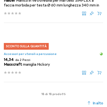
Halder
Manico in vetroresina per martello SIMPLEX a
faccia morbida per testa Ø 60 mm lunghezza 340 mm in
SCONTO SULLA QUANTITÀ
Accessori per utensili a percussione
EUR
14,34
da 2 Pezzi
Maxxcraft
maniglia Hickory
18 di 18 prodotti
In alto