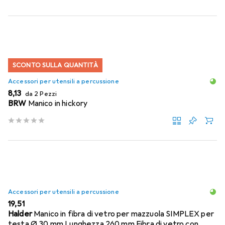
SCONTO SULLA QUANTITÀ
Accessori per utensili a percussione
EUR
8,13
da 2 Pezzi
BRW
Manico in hickory
Accessori per utensili a percussione
EUR
19,51
Halder
Manico in fibra di vetro per mazzuola SIMPLEX per
testa Ø 30 mm Lunghezza 260 mm Fibra di vetro con