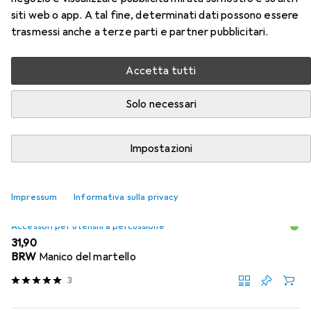
siti web o app. A tal fine, determinati dati possono essere
Qui trovi accessori adatti per il prodotto Halder Martello
trasmessi anche a terze parti e partner pubblicitari.
in nylon della categoria Accessori per utensili a
percussione.
Accetta tutti
Popolare
Halder
Solo necessari
Rilevanza
Impostazioni
Elenco dei prodotti
Impressum
Informativa sulla privacy
Accessori per utensili a percussione
EUR
31,90
BRW
Manico del martello
3