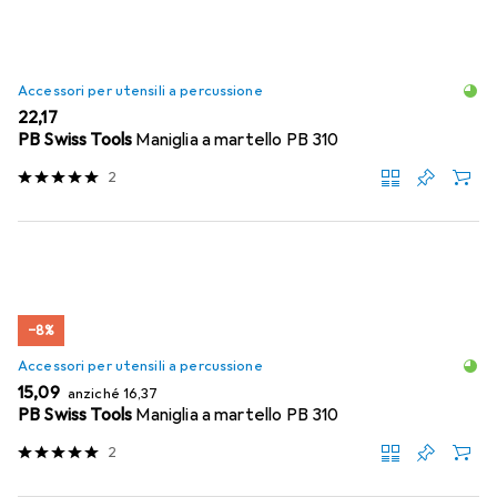
Accessori per utensili a percussione
EUR
22,17
PB Swiss Tools
Maniglia a martello PB 310
2
−8%
Accessori per utensili a percussione
EUR
EUR
15,09
anziché
16,37
PB Swiss Tools
Maniglia a martello PB 310
2