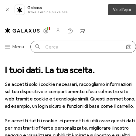
Galaxus
Vai all'app
Trova e ordina più veloce
Impostazioni
Conto cliente
Liste di confronto
Liste dei desideri
Carrello
Categoria Navigazione
Menu
Cerca
to di impatto
I tuoi dati. La tua scelta.
Martello
Halder Martello in nylon
Accessori
EUR
50,02
Se accetti solo i cookie necessari, raccogliamo informazioni
Halder
Martello in nylon
sul tuo dispositivo e comportamento d'uso sul nostro sito
935 g
web tramite cookie e tecnologie simili. Questi permettono,
ad esempio, un login sicuro e funzioni di base come il carrello.
Accessori per Halder Martello in
Se accetti tutti i cookie, ci permetti di utilizzare questi dati
nylon
per mostrarti offerte personalizzate, migliorare il nostro
negozio e visualizzare pubblicità mirata sul nostro e su altri