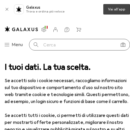
Galaxus
Vai all'app
Trova e ordina più veloce
Impostazioni
Conto cliente
Liste di confronto
Liste dei desideri
Carrello
Categoria Navigazione
Menu
Cerca
Chiave a bussola + esagonale
I tuoi dati. La tua scelta.
Koken Chiave a brugola
Accessori
EUR
23,62
Se accetti solo i cookie necessari, raccogliamo informazioni
Koken
Chiave a brugola
sul tuo dispositivo e comportamento d'uso sul nostro sito
15 mm
web tramite cookie e tecnologie simili. Questi permettono,
ad esempio, un login sicuro e funzioni di base come il carrello.
Accessori per Koken Chiave a
Se accetti tutti i cookie, ci permetti di utilizzare questi dati
brugola
per mostrarti offerte personalizzate, migliorare il nostro
negozio e visualizzare pubblicità mirata sul nostro e su altri