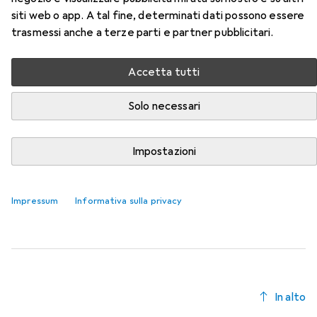
siti web o app. A tal fine, determinati dati possono essere
Qui trovi accessori adatti per il prodotto Koken Chiave a
trasmessi anche a terze parti e partner pubblicitari.
brugola della categoria Chiave a bussola + esagonale.
Rilevanza
Accetta tutti
Elenco dei prodotti
Solo necessari
Chiave a bussola + esagonale
Impostazioni
EUR
15,90
Koken
Terminali del fusibile della presa
13 mm
15 mm
Impressum
Informativa sulla privacy
In alto