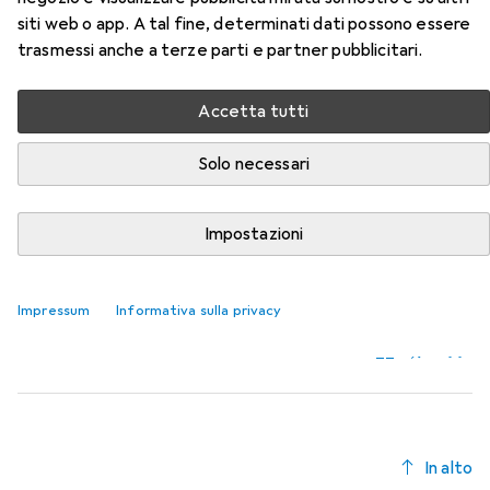
siti web o app. A tal fine, determinati dati possono essere
Qui trovi accessori adatti per il prodotto Koken Chiave a
trasmessi anche a terze parti e partner pubblicitari.
brugola della categoria Chiave a bussola + esagonale.
Rilevanza
Accetta tutti
Elenco dei prodotti
Solo necessari
Impostazioni
Chiave a bussola + esagonale
EUR
17,90
Koken
Morsetti di bloccaggio della presa
Impressum
Informativa sulla privacy
12 mm
13 mm
In alto