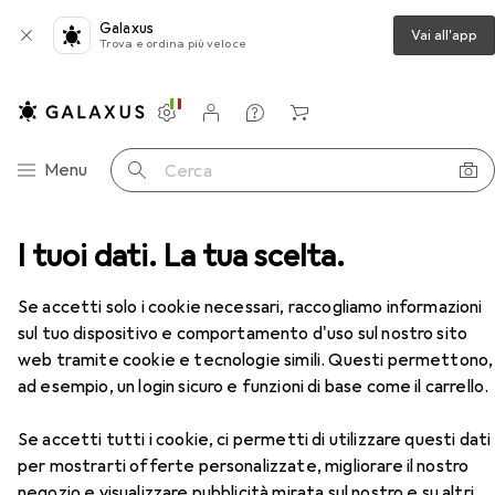
Galaxus
Vai all'app
Trova e ordina più veloce
Impostazioni
Conto cliente
Liste di confronto
Liste dei desideri
Carrello
Categoria Navigazione
Menu
Cerca
Chiave a bussola + esagonale
I tuoi dati. La tua scelta.
Koken Chiave a brugola
Accessori
EUR
11,85
da 2 Pezzi
Se accetti solo i cookie necessari, raccogliamo informazioni
Koken
Chiave a brugola
sul tuo dispositivo e comportamento d'uso sul nostro sito
19 mm
web tramite cookie e tecnologie simili. Questi permettono,
ad esempio, un login sicuro e funzioni di base come il carrello.
Accessori per Koken Chiave a
Se accetti tutti i cookie, ci permetti di utilizzare questi dati
per mostrarti offerte personalizzate, migliorare il nostro
brugola
negozio e visualizzare pubblicità mirata sul nostro e su altri