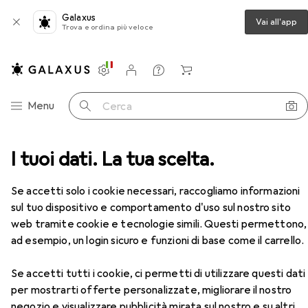
Galaxus
Vai all'app
Trova e ordina più veloce
Impostazioni
Conto cliente
Liste di confronto
Liste dei desideri
Carrello
Categoria Navigazione
Menu
Cerca
Chiave a bussola + esagonale
I tuoi dati. La tua scelta.
Koken Chiave a brugola
Accessori
EUR
15,90
Se accetti solo i cookie necessari, raccogliamo informazioni
Koken
Chiave a brugola
sul tuo dispositivo e comportamento d'uso sul nostro sito
27 mm
web tramite cookie e tecnologie simili. Questi permettono,
ad esempio, un login sicuro e funzioni di base come il carrello.
Se accetti tutti i cookie, ci permetti di utilizzare questi dati
Accessori per Koken Chiave a
per mostrarti offerte personalizzate, migliorare il nostro
brugola
negozio e visualizzare pubblicità mirata sul nostro e su altri