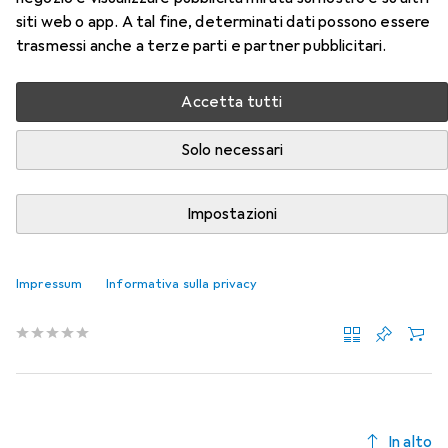
siti web o app. A tal fine, determinati dati possono essere
Qui trovi accessori adatti per il prodotto Koken Chiave a
trasmessi anche a terze parti e partner pubblicitari.
brugola della categoria Chiave a bussola + esagonale.
Accetta tutti
Rilevanza
Elenco dei prodotti
Solo necessari
Impostazioni
Chiave a bussola + esagonale
EUR
15,90
Koken
Terminali del fusibile della presa
Impressum
Informativa sulla privacy
13 mm
15 mm
In alto