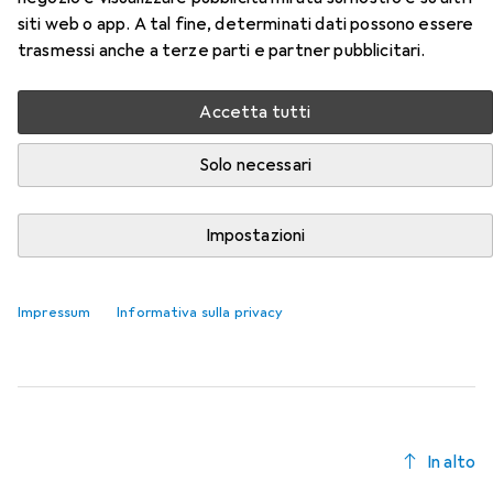
siti web o app. A tal fine, determinati dati possono essere
Qui trovi accessori adatti per il prodotto Koken Chiave a
trasmessi anche a terze parti e partner pubblicitari.
brugola della categoria Chiave a bussola + esagonale.
Rilevanza
Accetta tutti
Elenco dei prodotti
Solo necessari
Chiave a bussola + esagonale
Impostazioni
EUR
15,90
Koken
Terminali del fusibile della presa
13 mm
15 mm
Impressum
Informativa sulla privacy
In alto