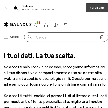
Galaxus
Vai all'app
Trova e ordina più veloce
Impostazioni
Conto cliente
Liste di confronto
Liste dei desideri
Carrello
Categoria Navigazione
Menu
Cerca
Chiave a bussola + esagonale
I tuoi dati. La tua scelta.
Koken Chiave a brugola
Accessori
EUR
21,90
Se accetti solo i cookie necessari, raccogliamo informazioni
Koken
Chiave a brugola
sul tuo dispositivo e comportamento d'uso sul nostro sito
27 mm
web tramite cookie e tecnologie simili. Questi permettono,
ad esempio, un login sicuro e funzioni di base come il carrello.
Accessori per Koken Chiave a
Se accetti tutti i cookie, ci permetti di utilizzare questi dati
brugola
per mostrarti offerte personalizzate, migliorare il nostro
negozio e visualizzare pubblicità mirata sul nostro e su altri