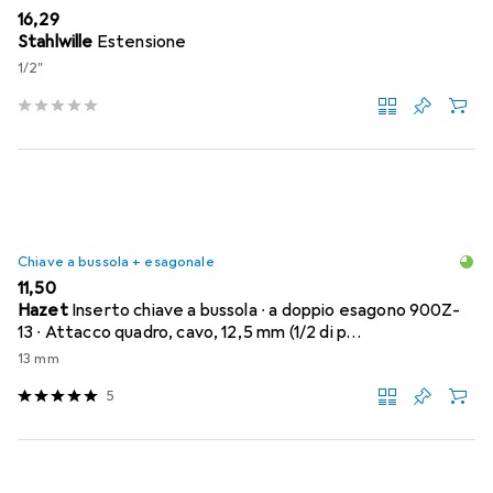
EUR
16,29
Stahlwille
Estensione
1/2"
Chiave a bussola + esagonale
EUR
11,50
Hazet
Inserto chiave a bussola ∙ a doppio esagono 900Z-
13 ∙ Attacco quadro, cavo, 12,5 mm (1/2 di p…
13 mm
5