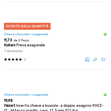
SCONTO SULLA QUANTITÀ
Chiave a bussola + esagonale
EUR
11,73
da 2 Pezzi
Koken
Presa esagonale
7 dimensioni
2
Chiave a bussola + esagonale
EUR
19,98
Hazet
Inserto chiave a bussola ∙ a doppio esagono 900Z-
17 ∙ Attacco quadro, cavo, 12,5 mm (1/2 di p…