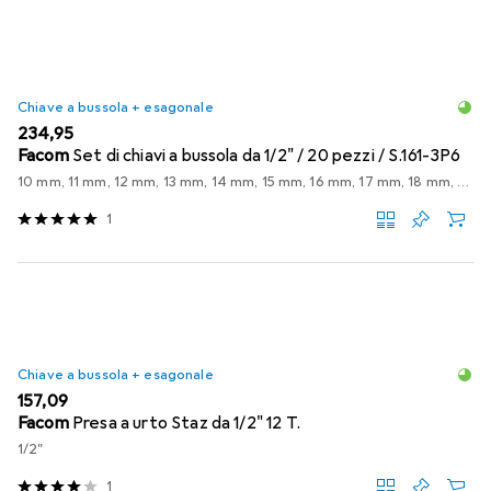
Chiave a bussola + esagonale
EUR
234,95
Facom
Set di chiavi a bussola da 1/2" / 20 pezzi / S.161-3P6
10 mm, 11 mm, 12 mm, 13 mm, 14 mm, 15 mm, 16 mm, 17 mm, 18 mm, 19 mm, 21 mm, 22 mm, 23 mm, 24 mm, 27 mm, 30 mm, 32 mm, 8 mm, 9 mm
1
Chiave a bussola + esagonale
EUR
157,09
Facom
Presa a urto Staz da 1/2" 12 T.
1/2"
1