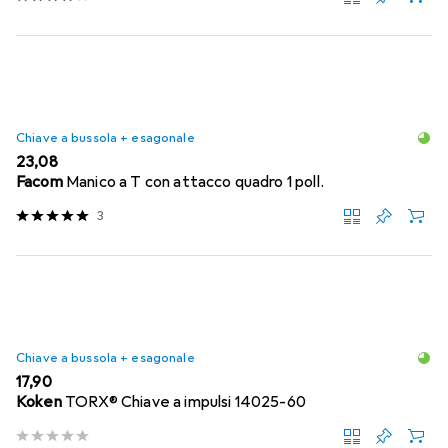
Chiave a bussola + esagonale
EUR
23,08
Facom
Manico a T con attacco quadro 1 poll.
3
Chiave a bussola + esagonale
EUR
17,90
Koken
TORX® Chiave a impulsi 14025-60