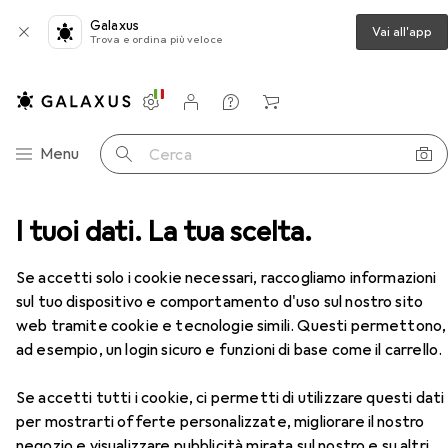
Galaxus
Vai all'app
Trova e ordina più veloce
Impostazioni
Conto cliente
Liste di confronto
Liste dei desideri
Carrello
Categoria Navigazione
Menu
Cerca
I tuoi dati. La tua scelta.
Chiave a cricchetto
Koken cricchetto reversibile
Accessori
EUR
59,90
Se accetti solo i cookie necessari, raccogliamo informazioni
Koken
cricchetto reversibile
sul tuo dispositivo e comportamento d'uso sul nostro sito
1/2"
web tramite cookie e tecnologie simili. Questi permettono,
ad esempio, un login sicuro e funzioni di base come il carrello.
Accessori per Koken cricchetto
Se accetti tutti i cookie, ci permetti di utilizzare questi dati
reversibile
per mostrarti offerte personalizzate, migliorare il nostro
negozio e visualizzare pubblicità mirata sul nostro e su altri