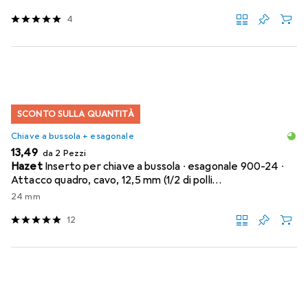
4
SCONTO SULLA QUANTITÀ
Chiave a bussola + esagonale
EUR
13,49
da 2 Pezzi
Hazet
Inserto per chiave a bussola ∙ esagonale 900-24 ∙
Attacco quadro, cavo, 12,5 mm (1/2 di polli…
24 mm
12