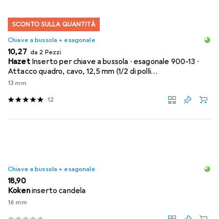
SCONTO SULLA QUANTITÀ
Chiave a bussola + esagonale
EUR
10,27
da 2 Pezzi
Hazet
Inserto per chiave a bussola ∙ esagonale 900-13 ∙
Attacco quadro, cavo, 12,5 mm (1/2 di polli…
13 mm
12
Chiave a bussola + esagonale
EUR
18,90
Koken
inserto candela
16 mm