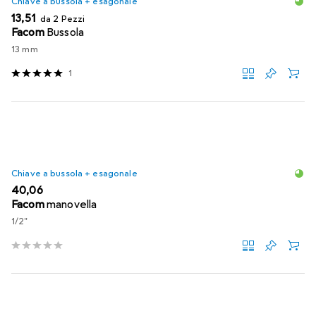
Chiave a bussola + esagonale
EUR
13,51
da 2 Pezzi
Facom
Bussola
13 mm
1
Chiave a bussola + esagonale
EUR
40,06
Facom
manovella
1/2"