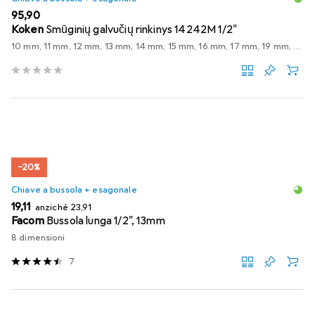
EUR
95,90
Koken
Smūginių galvučių rinkinys 14242M 1/2"
10 mm, 11 mm, 12 mm, 13 mm, 14 mm, 15 mm, 16 mm, 17 mm, 19 mm, 21 mm, 22 mm, 27 mm
−20%
Chiave a bussola + esagonale
EUR
EUR
19,11
anziché
23,91
Facom
Bussola lunga 1/2", 13mm
8 dimensioni
7