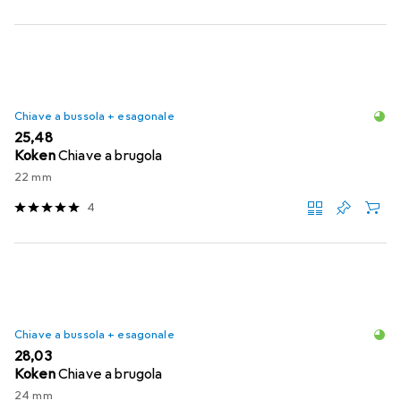
Chiave a bussola + esagonale
EUR
25,48
Koken
Chiave a brugola
22 mm
4
Chiave a bussola + esagonale
EUR
28,03
Koken
Chiave a brugola
24 mm