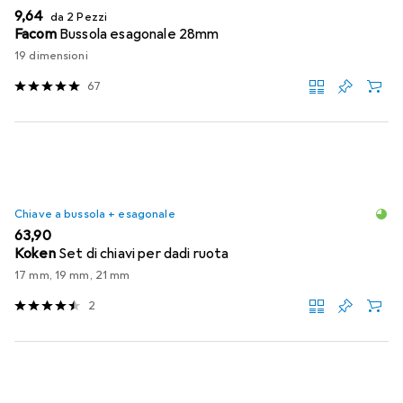
EUR
9,64
da 2 Pezzi
Facom
Bussola esagonale 28mm
19 dimensioni
67
Chiave a bussola + esagonale
EUR
63,90
Koken
Set di chiavi per dadi ruota
17 mm, 19 mm, 21 mm
2