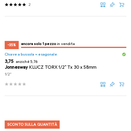
2
solo 1 pezzo
ancora solo 1 pezzo
in vendita
in vendita
−35%
Chiave a bussola + esagonale
EUR
EUR
3,75
anziché
5,76
Jonnesway
KLUCZ TORX 1/2" Tx 30 x 58mm
1/2"
SCONTO SULLA QUANTITÀ