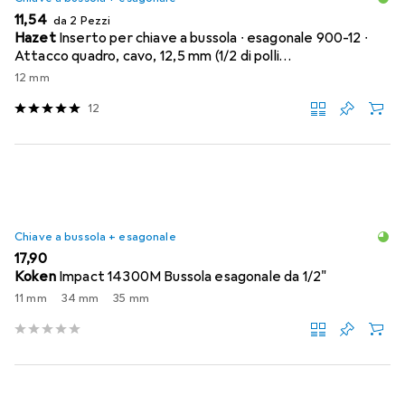
EUR
11,54
da 2 Pezzi
Hazet
Inserto per chiave a bussola ∙ esagonale 900-12 ∙
Attacco quadro, cavo, 12,5 mm (1/2 di polli…
12 mm
12
Chiave a bussola + esagonale
EUR
17,90
Koken
Impact 14300M Bussola esagonale da 1/2"
11 mm
34 mm
35 mm