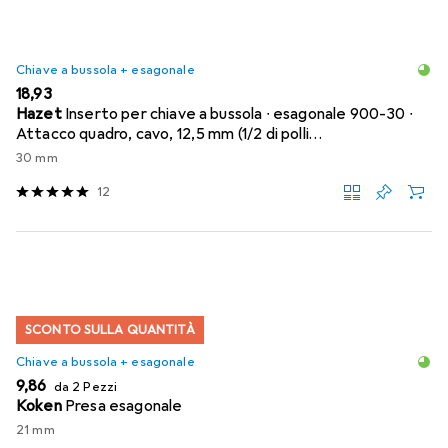
Chiave a bussola + esagonale
EUR
18,93
Hazet
Inserto per chiave a bussola ∙ esagonale 900-30 ∙
Attacco quadro, cavo, 12,5 mm (1/2 di polli…
30 mm
12
SCONTO SULLA QUANTITÀ
Chiave a bussola + esagonale
EUR
9,86
da 2 Pezzi
Koken
Presa esagonale
21 mm