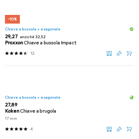
−10%
Chiave a bussola + esagonale
EUR
EUR
29,27
anziché
32,52
Proxxon
Chiave a bussola Impact
12
Chiave a bussola + esagonale
EUR
27,89
Koken
Chiave a brugola
17 mm
4