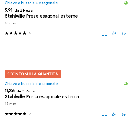
Chiave a bussola + esagonale
EUR
9,91
da 2 Pezzi
Stahlwille
Prese esagonali esterne
16 mm
6
SCONTO SULLA QUANTITÀ
Chiave a bussola + esagonale
EUR
11,36
da 2 Pezzi
Stahlwille
Presa esagonale esterna
17 mm
2