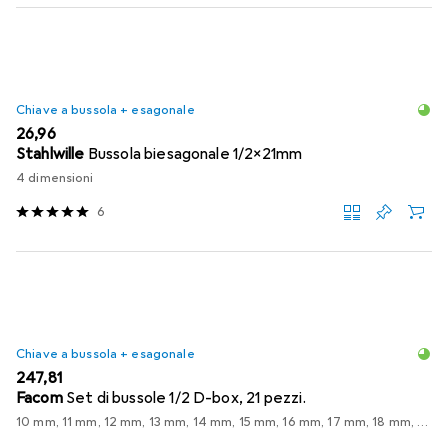
Chiave a bussola + esagonale
EUR
26,96
Stahlwille
Bussola biesagonale 1/2x21mm
4 dimensioni
6
Chiave a bussola + esagonale
EUR
247,81
Facom
Set di bussole 1/2 D-box, 21 pezzi.
10 mm, 11 mm, 12 mm, 13 mm, 14 mm, 15 mm, 16 mm, 17 mm, 18 mm, 19 mm, 20 mm, 21 mm, 22 mm, 23 mm, 24 mm, 27 mm, 30 mm, 32 mm, 8 mm