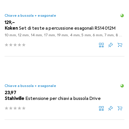
Chiave a bussola + esagonale
EUR
129,–
Koken
Set di teste a percussione esagonali RS14012M
10 mm, 12 mm, 14 mm, 17 mm, 19 mm, 4 mm, 5 mm, 6 mm, 7 mm, 8 mm
Chiave a bussola + esagonale
EUR
23,97
Stahlwille
Estensione per chiavi a bussola Drive