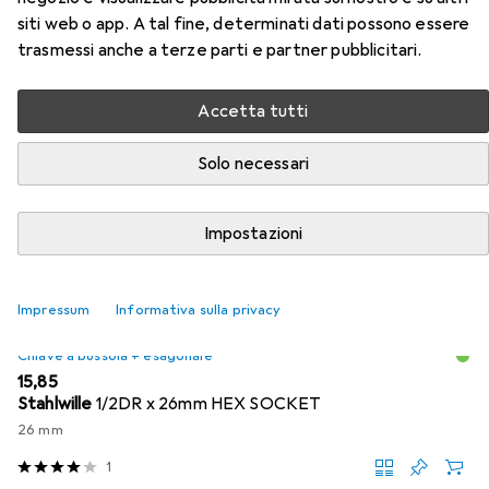
siti web o app. A tal fine, determinati dati possono essere
Qui trovi accessori adatti per il prodotto Koken
trasmessi anche a terze parti e partner pubblicitari.
cricchetto reversibile della categoria Chiave a bussola +
esagonale.
Accetta tutti
Popolare
Koken
Solo necessari
Rilevanza
Impostazioni
Elenco dei prodotti
Impressum
Informativa sulla privacy
Chiave a bussola + esagonale
EUR
15,85
Stahlwille
1/2DR x 26mm HEX SOCKET
26 mm
1