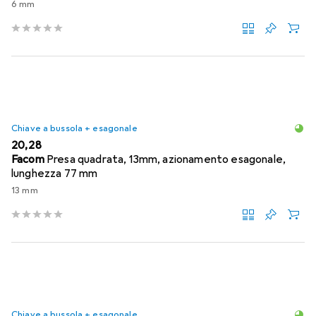
6 mm
Chiave a bussola + esagonale
EUR
20,28
Facom
Presa quadrata, 13mm, azionamento esagonale,
lunghezza 77 mm
13 mm
Chiave a bussola + esagonale