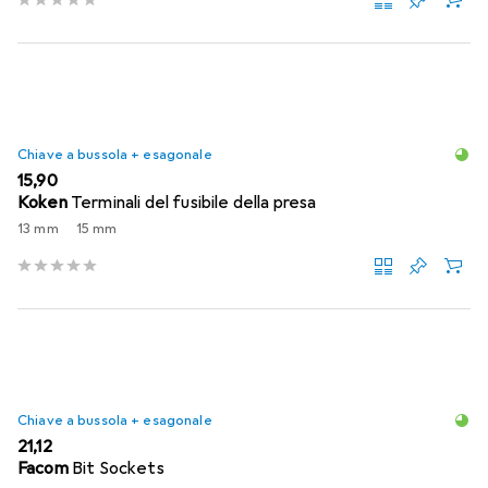
Chiave a bussola + esagonale
EUR
15,90
Koken
Terminali del fusibile della presa
13 mm
15 mm
Chiave a bussola + esagonale
EUR
21,12
Facom
Bit Sockets