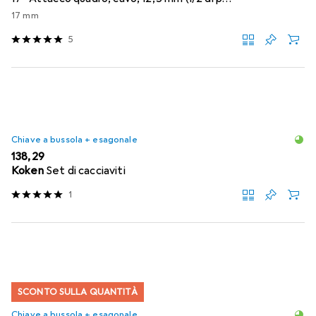
17 mm
5
Chiave a bussola + esagonale
EUR
138,29
Koken
Set di cacciaviti
1
SCONTO SULLA QUANTITÀ
Chiave a bussola + esagonale