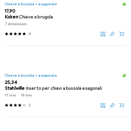
Chiave a bussola + esagonale
EUR
17,90
Koken
Chiave a brugola
7 dimensioni
4
Chiave a bussola + esagonale
EUR
25,34
Stahlwille
Inserto per chiavi a bussola esagonali
17 mm
19 mm
2