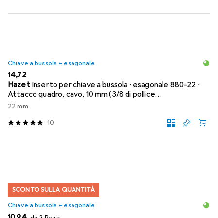
Chiave a bussola + esagonale
EUR
14,72
Hazet
Inserto per chiave a bussola ∙ esagonale 880-22 ∙
Attacco quadro, cavo, 10 mm (3/8 di pollice…
22 mm
10
SCONTO SULLA QUANTITÀ
Chiave a bussola + esagonale
EUR
10,94
da 2 Pezzi