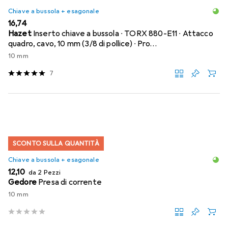
Chiave a bussola + esagonale
EUR
16,74
Hazet
Inserto chiave a bussola ∙ TORX 880-E11 ∙ Attacco
quadro, cavo, 10 mm (3/8 di pollice) ∙ Pro…
10 mm
7
SCONTO SULLA QUANTITÀ
Chiave a bussola + esagonale
EUR
12,10
da 2 Pezzi
Gedore
Presa di corrente
10 mm