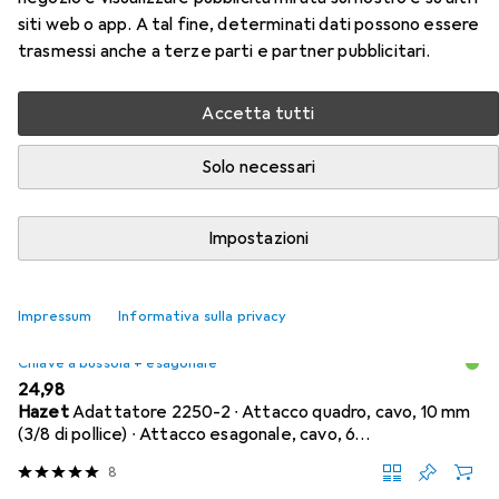
siti web o app. A tal fine, determinati dati possono essere
Qui trovi accessori adatti per il prodotto Koken
trasmessi anche a terze parti e partner pubblicitari.
Cricchetto reversibile della categoria Chiave a bussola +
esagonale.
Accetta tutti
Popolare
Koken
Solo necessari
Rilevanza
Impostazioni
Elenco dei prodotti
Impressum
Informativa sulla privacy
Chiave a bussola + esagonale
EUR
24,98
Hazet
Adattatore 2250-2 ∙ Attacco quadro, cavo, 10 mm
(3/8 di pollice) ∙ Attacco esagonale, cavo, 6…
8