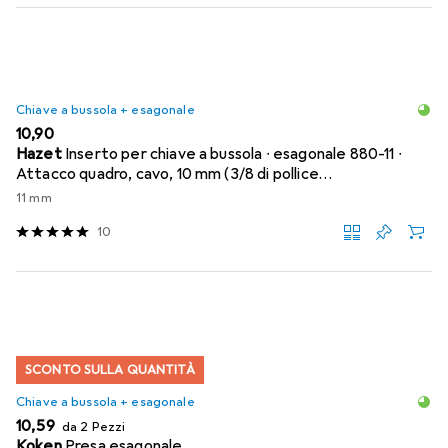
Chiave a bussola + esagonale
EUR
10,90
Hazet
Inserto per chiave a bussola ∙ esagonale 880-11 ∙
Attacco quadro, cavo, 10 mm (3/8 di pollice…
11 mm
10
SCONTO SULLA QUANTITÀ
Chiave a bussola + esagonale
EUR
10,59
da 2 Pezzi
Koken
Presa esagonale