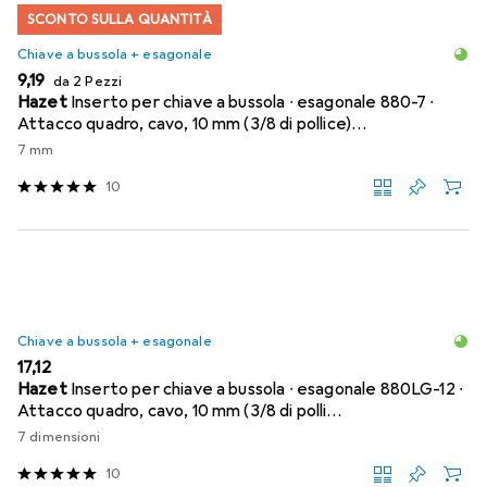
SCONTO SULLA QUANTITÀ
Chiave a bussola + esagonale
EUR
9,19
da 2 Pezzi
Hazet
Inserto per chiave a bussola ∙ esagonale 880-7 ∙
Attacco quadro, cavo, 10 mm (3/8 di pollice)…
7 mm
10
Chiave a bussola + esagonale
EUR
17,12
Hazet
Inserto per chiave a bussola ∙ esagonale 880LG-12 ∙
Attacco quadro, cavo, 10 mm (3/8 di polli…
7 dimensioni
10