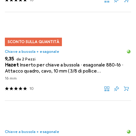
SCONTO SULLA QUANTITÀ
Chiave a bussola + esagonale
EUR
9,35
da 2 Pezzi
Hazet
Inserto per chiave a bussola ∙ esagonale 880-16 ∙
Attacco quadro, cavo, 10 mm (3/8 di pollice…
16 mm
10
Chiave a bussola + esagonale