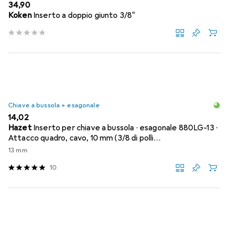
EUR
34,90
Koken
Inserto a doppio giunto 3/8"
Chiave a bussola + esagonale
EUR
14,02
Hazet
Inserto per chiave a bussola ∙ esagonale 880LG-13 ∙
Attacco quadro, cavo, 10 mm (3/8 di polli…
13 mm
10