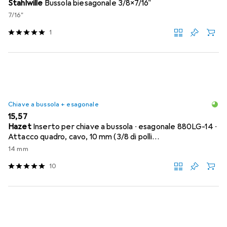
Stahlwille
Bussola biesagonale 3/8x7/16"
7/16"
1
Chiave a bussola + esagonale
EUR
15,57
Hazet
Inserto per chiave a bussola ∙ esagonale 880LG-14 ∙
Attacco quadro, cavo, 10 mm (3/8 di polli…
14 mm
10