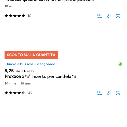
18 mm
10
SCONTO SULLA QUANTITÀ
Chiave a bussola + esagonale
EUR
8,25
da 2 Pezzi
Proxxon
3/8" Inserto per candela 18
14 mm
18 mm
49