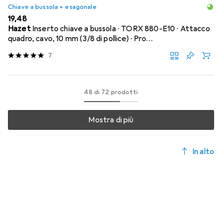
Chiave a bussola + esagonale
EUR
19,48
Hazet
Inserto chiave a bussola ∙ TORX 880-E10 ∙ Attacco
quadro, cavo, 10 mm (3/8 di pollice) ∙ Pro…
7
48 di 72 prodotti
Mostra di più
In alto