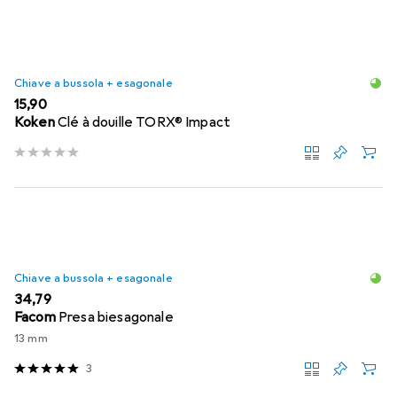
Chiave a bussola + esagonale
EUR
15,90
Koken
Clé à douille TORX® Impact
Chiave a bussola + esagonale
EUR
34,79
Facom
Presa biesagonale
13 mm
3