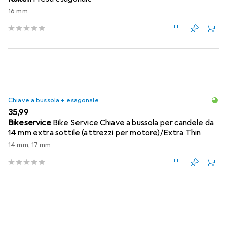
16 mm
Chiave a bussola + esagonale
EUR
35,99
Bikeservice
Bike Service Chiave a bussola per candele da
14 mm extra sottile (attrezzi per motore)/Extra Thin
14 mm, 17 mm