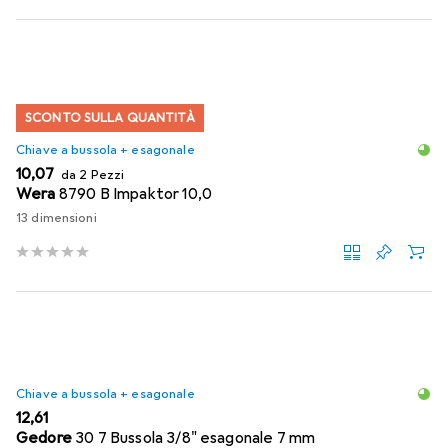
SCONTO SULLA QUANTITÀ
Chiave a bussola + esagonale
EUR
10,07
da 2 Pezzi
Wera
8790 B Impaktor 10,0
13 dimensioni
Chiave a bussola + esagonale
EUR
12,61
Gedore
30 7 Bussola 3/8" esagonale 7 mm