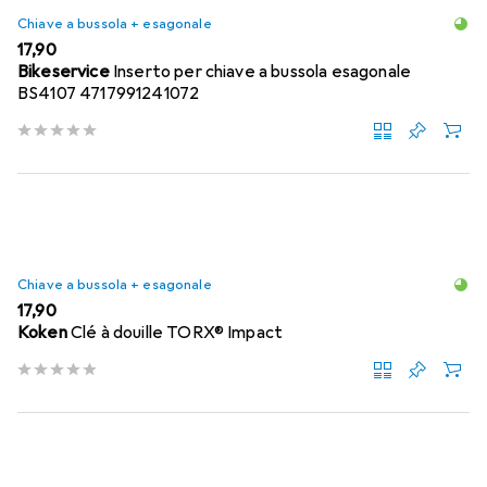
Chiave a bussola + esagonale
EUR
17,90
Bikeservice
Inserto per chiave a bussola esagonale
BS4107 4717991241072
Chiave a bussola + esagonale
EUR
17,90
Koken
Clé à douille TORX® Impact