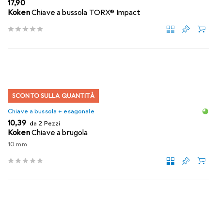
EUR
17,90
Koken
Chiave a bussola TORX® Impact
SCONTO SULLA QUANTITÀ
Chiave a bussola + esagonale
EUR
10,39
da 2 Pezzi
Koken
Chiave a brugola
10 mm