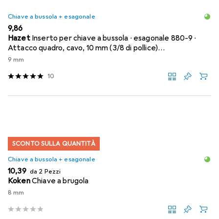
Chiave a bussola + esagonale
EUR
9,86
Hazet
Inserto per chiave a bussola ∙ esagonale 880-9 ∙
Attacco quadro, cavo, 10 mm (3/8 di pollice)…
9 mm
10
SCONTO SULLA QUANTITÀ
Chiave a bussola + esagonale
EUR
10,39
da 2 Pezzi
Koken
Chiave a brugola
8 mm