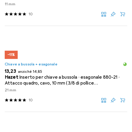
11 mm
10
−11%
Chiave a bussola + esagonale
EUR
EUR
13,23
anziché
14,85
Hazet
Inserto per chiave a bussola ∙ esagonale 880-21 ∙
Attacco quadro, cavo, 10 mm (3/8 di pollice…
21 mm
10