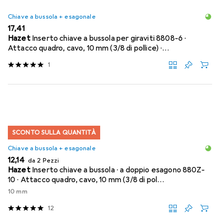
Chiave a bussola + esagonale
EUR
17,41
Hazet
Inserto chiave a bussola per giraviti 8808-6 ∙
Attacco quadro, cavo, 10 mm (3/8 di pollice) ∙…
1
SCONTO SULLA QUANTITÀ
Chiave a bussola + esagonale
EUR
12,14
da 2 Pezzi
Hazet
Inserto chiave a bussola ∙ a doppio esagono 880Z-
10 ∙ Attacco quadro, cavo, 10 mm (3/8 di pol…
10 mm
12