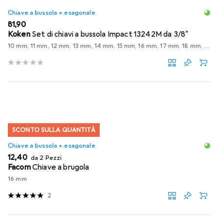
Chiave a bussola + esagonale
EUR
81,90
Koken
Set di chiavi a bussola Impact 13242M da 3/8"
10 mm, 11 mm, 12 mm, 13 mm, 14 mm, 15 mm, 16 mm, 17 mm, 18 mm, 19 mm, 9 mm
SCONTO SULLA QUANTITÀ
Chiave a bussola + esagonale
EUR
12,40
da 2 Pezzi
Facom
Chiave a brugola
16 mm
2