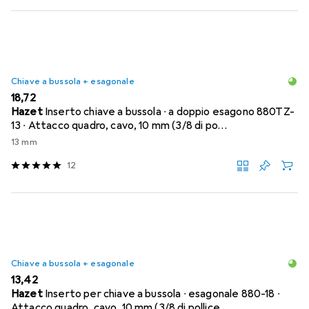
Chiave a bussola + esagonale
EUR
18,72
Hazet
Inserto chiave a bussola ∙ a doppio esagono 880TZ-
13 ∙ Attacco quadro, cavo, 10 mm (3/8 di po…
13 mm
12
Chiave a bussola + esagonale
EUR
13,42
Hazet
Inserto per chiave a bussola ∙ esagonale 880-18 ∙
Attacco quadro, cavo, 10 mm (3/8 di pollice…