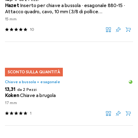
Hazet
Inserto per chiave a bussola ∙ esagonale 880-15 ∙
Attacco quadro, cavo, 10 mm (3/8 di pollice…
15 mm
10
SCONTO SULLA QUANTITÀ
Chiave a bussola + esagonale
EUR
13,31
da 2 Pezzi
Koken
Chiave a brugola
17 mm
1