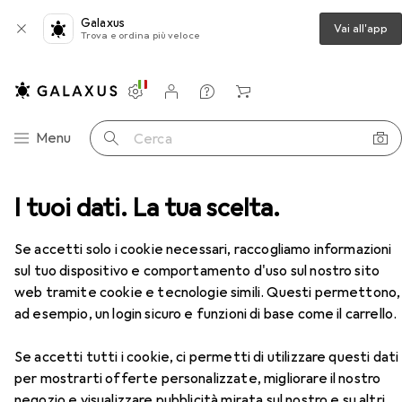
Galaxus
Vai all'app
Trova e ordina più veloce
Impostazioni
Conto cliente
Liste di confronto
Liste dei desideri
Carrello
Categoria Navigazione
Menu
Cerca
Chiave a cricchetto
I tuoi dati. La tua scelta.
Koken Cricchetto reversibile
Accessori
EUR
42,90
Se accetti solo i cookie necessari, raccogliamo informazioni
Koken
Cricchetto reversibile
sul tuo dispositivo e comportamento d'uso sul nostro sito
3/8"
web tramite cookie e tecnologie simili. Questi permettono,
ad esempio, un login sicuro e funzioni di base come il carrello.
Accessori per Koken Cricchetto
Se accetti tutti i cookie, ci permetti di utilizzare questi dati
reversibile
per mostrarti offerte personalizzate, migliorare il nostro
negozio e visualizzare pubblicità mirata sul nostro e su altri