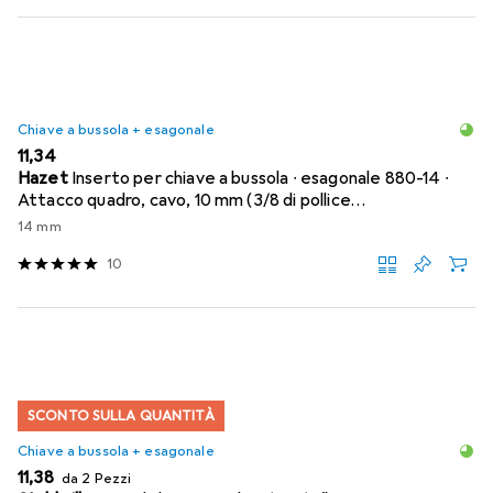
Chiave a bussola + esagonale
EUR
11,34
Hazet
Inserto per chiave a bussola ∙ esagonale 880-14 ∙
Attacco quadro, cavo, 10 mm (3/8 di pollice…
14 mm
10
SCONTO SULLA QUANTITÀ
Chiave a bussola + esagonale
EUR
11,38
da 2 Pezzi