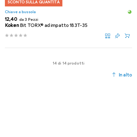
SCONTO SULLA QUANTITÀ
Chiave a bussola
EUR
12,40
da 3 Pezzi
Koken
Bit TORX® ad impatto 183T-35
14 di 14 prodotti
In alto