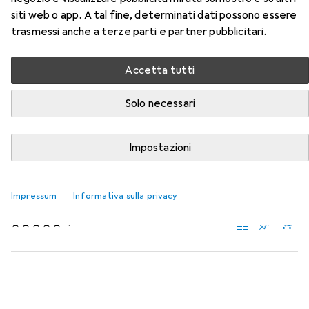
siti web o app. A tal fine, determinati dati possono essere
Qui trovi accessori adatti per il prodotto Koken Porta-
trasmessi anche a terze parti e partner pubblicitari.
inserti della categoria Chiave a bussola.
Rilevanza
Accetta tutti
Elenco dei prodotti
Solo necessari
Impostazioni
Chiave a bussola
EUR
28,95
Koken
Lama TORX
Impressum
Informativa sulla privacy
Esagono incassato TX
1