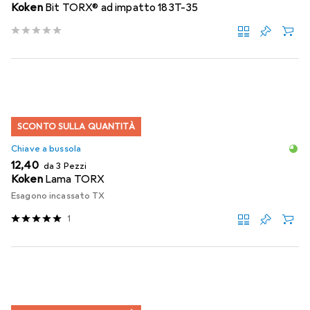
Koken
Bit TORX® ad impatto 183T-35
SCONTO SULLA QUANTITÀ
Chiave a bussola
EUR
12,40
da 3 Pezzi
Koken
Lama TORX
Esagono incassato TX
1