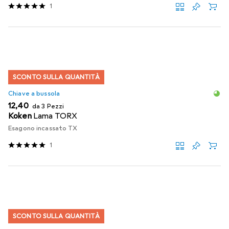
1
SCONTO SULLA QUANTITÀ
Chiave a bussola
EUR
12,40
da 3 Pezzi
Koken
Lama TORX
Esagono incassato TX
1
SCONTO SULLA QUANTITÀ