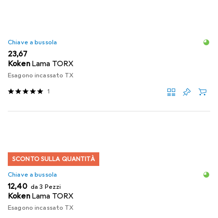
Chiave a bussola
EUR
23,67
Koken
Lama TORX
Esagono incassato TX
1
SCONTO SULLA QUANTITÀ
Chiave a bussola
EUR
12,40
da 3 Pezzi
Koken
Lama TORX
Esagono incassato TX