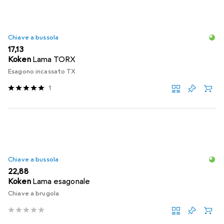
Chiave a bussola
EUR
17,13
Koken
Lama TORX
Esagono incassato TX
1
Chiave a bussola
EUR
22,88
Koken
Lama esagonale
Chiave a brugola