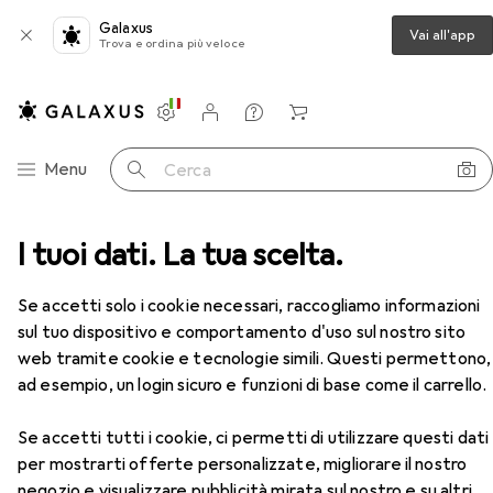
Galaxus
Vai all'app
Trova e ordina più veloce
Impostazioni
Conto cliente
Liste di confronto
Liste dei desideri
Carrello
Categoria Navigazione
Menu
Cerca
Chiave a bussola + esagonale
I tuoi dati. La tua scelta.
Koken Porta-inserti
Accessori
EUR
20,84
Se accetti solo i cookie necessari, raccogliamo informazioni
Koken
Porta-inserti
sul tuo dispositivo e comportamento d'uso sul nostro sito
7/16"
web tramite cookie e tecnologie simili. Questi permettono,
ad esempio, un login sicuro e funzioni di base come il carrello.
Accessori per Koken Porta-
Se accetti tutti i cookie, ci permetti di utilizzare questi dati
per mostrarti offerte personalizzate, migliorare il nostro
inserti
negozio e visualizzare pubblicità mirata sul nostro e su altri