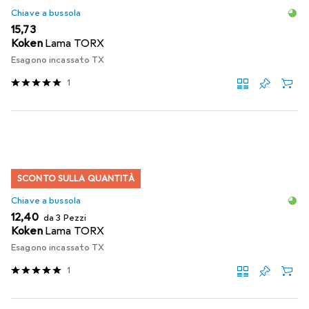
Chiave a bussola
EUR
15,73
Koken
Lama TORX
Esagono incassato TX
1
SCONTO SULLA QUANTITÀ
Chiave a bussola
EUR
12,40
da 3 Pezzi
Koken
Lama TORX
Esagono incassato TX
1