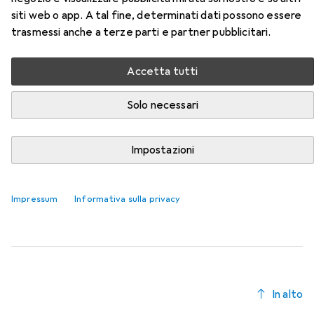
siti web o app. A tal fine, determinati dati possono essere
Qui trovi accessori adatti per il prodotto Koken Presa
trasmessi anche a terze parti e partner pubblicitari.
esagonale della categoria Chiave a bussola + esagonale.
Rilevanza
Accetta tutti
Elenco dei prodotti
Solo necessari
Chiave a bussola + esagonale
Impostazioni
EUR
30,53
Koken
Terminali del fusibile della presa
46 mm
Impressum
Informativa sulla privacy
In alto