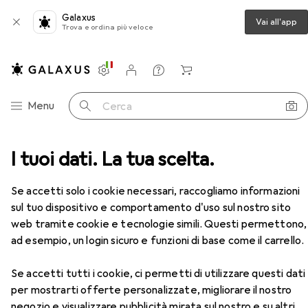
Galaxus
Vai all'app
Trova e ordina più veloce
Impostazioni
Conto cliente
Liste di confronto
Liste dei desideri
Carrello
Categoria Navigazione
Menu
Cerca
Chiave a bussola + esagonale
I tuoi dati. La tua scelta.
Koken Presa esagonale
Accessori
EUR
56,92
Se accetti solo i cookie necessari, raccogliamo informazioni
Koken
Presa esagonale
sul tuo dispositivo e comportamento d'uso sul nostro sito
19 mm
30 mm
web tramite cookie e tecnologie simili. Questi permettono,
ad esempio, un login sicuro e funzioni di base come il carrello.
Accessori per Koken Presa
Se accetti tutti i cookie, ci permetti di utilizzare questi dati
esagonale
per mostrarti offerte personalizzate, migliorare il nostro
negozio e visualizzare pubblicità mirata sul nostro e su altri