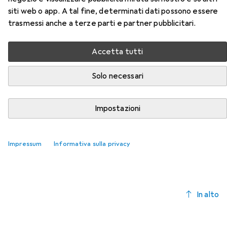
della categoria Chiave a bussola + esagonale.
siti web o app. A tal fine, determinati dati possono essere
trasmessi anche a terze parti e partner pubblicitari.
Rilevanza
Elenco dei prodotti
Accetta tutti
Solo necessari
Chiave a bussola + esagonale
EUR
30,53
Impostazioni
Koken
Terminali del fusibile della presa
46 mm
Impressum
Informativa sulla privacy
In alto