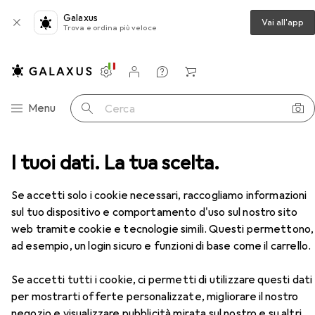
Galaxus
Vai all'app
Trova e ordina più veloce
Impostazioni
Conto cliente
Liste di confronto
Liste dei desideri
Carrello
Categoria Navigazione
Menu
Cerca
tare
I tuoi dati. La tua scelta.
Chiave a bussola + esagonale
Koken proroga
Accessori
EUR
51,70
Se accetti solo i cookie necessari, raccogliamo informazioni
Koken
proroga
sul tuo dispositivo e comportamento d'uso sul nostro sito
web tramite cookie e tecnologie simili. Questi permettono,
ad esempio, un login sicuro e funzioni di base come il carrello.
Accessori per Koken proroga
Se accetti tutti i cookie, ci permetti di utilizzare questi dati
per mostrarti offerte personalizzate, migliorare il nostro
Qui trovi accessori adatti per il prodotto Koken proroga
negozio e visualizzare pubblicità mirata sul nostro e su altri