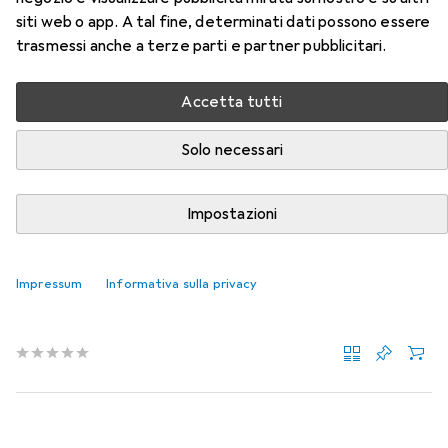
siti web o app. A tal fine, determinati dati possono essere
Qui trovi accessori adatti per il prodotto Koken Set di
trasmessi anche a terze parti e partner pubblicitari.
chiavi a bussola a dodici lati delle categorie Chiave a
cricchetto e Chiave a bussola + esagonale.
Accetta tutti
Rilevanza
Solo necessari
Elenco dei prodotti
Impostazioni
Chiave a cricchetto
EUR
59,90
Impressum
Informativa sulla privacy
Koken
cricchetto reversibile
1/2"