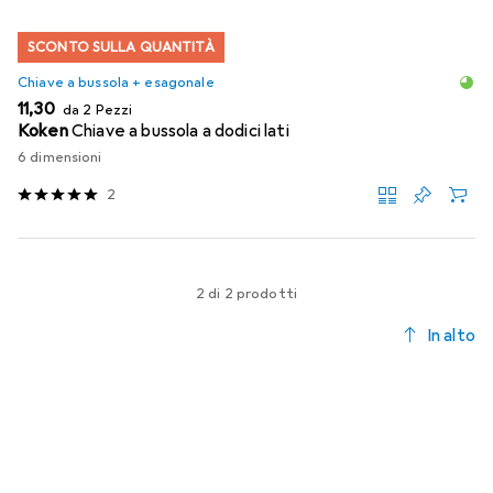
SCONTO SULLA QUANTITÀ
Chiave a bussola + esagonale
EUR
11,30
da 2 Pezzi
Koken
Chiave a bussola a dodici lati
6 dimensioni
2
2 di 2 prodotti
In alto