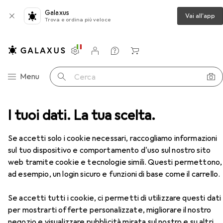
Galaxus
Vai all'app
Trova e ordina più veloce
Impostazioni
Conto cliente
Liste di confronto
Liste dei desideri
Carrello
Categoria Navigazione
Menu
Cerca
+ esagonale
I tuoi dati. La tua scelta.
Koken Set di chiavi a bussola a dodici lati
Accessori
EUR
169,–
Se accetti solo i cookie necessari, raccogliamo informazioni
Koken
Set di chiavi a bussola a dodici lati
sul tuo dispositivo e comportamento d'uso sul nostro sito
10 mm, 11 mm, 12 mm, 13 mm, 14 mm, 15 mm, 16 mm, 17 mm, 18 mm, 19 mm, 21 mm, 22 mm, 24 mm, 27 mm, 8 mm
web tramite cookie e tecnologie simili. Questi permettono,
ad esempio, un login sicuro e funzioni di base come il carrello.
Se accetti tutti i cookie, ci permetti di utilizzare questi dati
Accessori per Koken Set di chiavi
per mostrarti offerte personalizzate, migliorare il nostro
a bussola a dodici lati
negozio e visualizzare pubblicità mirata sul nostro e su altri