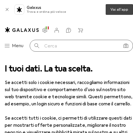
Galaxus
Vai all'app
Trova e ordina più veloce
Impostazioni
Conto cliente
Liste di confronto
Liste dei desideri
Carrello
Categoria Navigazione
Menu
Cerca
a + esagonale
I tuoi dati. La tua scelta.
Koken Set di chiavi a bussola esagonali
Accessori
Se accetti solo i cookie necessari, raccogliamo informazioni
EUR
259,–
sul tuo dispositivo e comportamento d'uso sul nostro sito
Koken
Set di chiavi a bussola esagonali
web tramite cookie e tecnologie simili. Questi permettono,
6 dimensioni
ad esempio, un login sicuro e funzioni di base come il carrello.
Se accetti tutti i cookie, ci permetti di utilizzare questi dati
per mostrarti offerte personalizzate, migliorare il nostro
negozio e visualizzare pubblicità mirata sul nostro e su altri