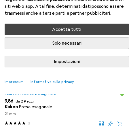
Accessori per Koken Set di chiavi
siti web o app. A tal fine, determinati dati possono essere
a bussola esagonali
trasmessi anche a terze parti e partner pubblicitari.
Qui trovi accessori adatti per il prodotto Koken Set di
Accetta tutti
chiavi a bussola esagonali delle categorie Chiave a bussola
+ esagonale e Chiave a cricchetto.
Solo necessari
Rilevanza
Elenco dei prodotti
Impostazioni
Impressum
Informativa sulla privacy
SCONTO SULLA QUANTITÀ
Chiave a bussola + esagonale
EUR
9,86
da 2 Pezzi
Koken
Presa esagonale
21 mm
2