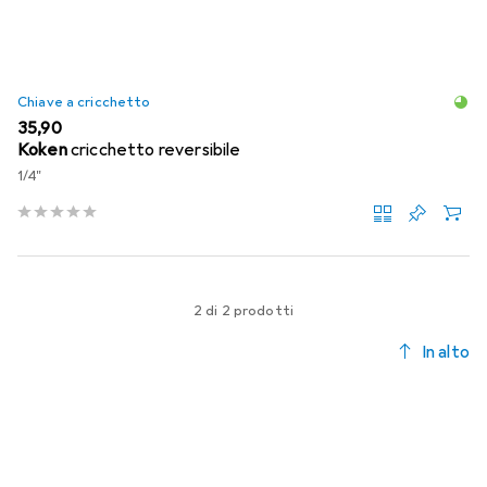
Chiave a cricchetto
EUR
35,90
Koken
cricchetto reversibile
1/4"
2 di 2 prodotti
In alto