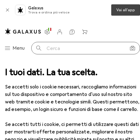
Galaxus
Vai all'app
Trova e ordina più veloce
Impostazioni
Conto cliente
Liste di confronto
Liste dei desideri
Carrello
Categoria Navigazione
Menu
Cerca
a + esagonale
I tuoi dati. La tua scelta.
Koken Set di chiavi a bussola esagonali
Accessori
Se accetti solo i cookie necessari, raccogliamo informazioni
sul tuo dispositivo e comportamento d'uso sul nostro sito
EUR
109,–
web tramite cookie e tecnologie simili. Questi permettono,
Koken
Set di chiavi a bussola esagonali
6 dimensioni
ad esempio, un login sicuro e funzioni di base come il carrello.
Se accetti tutti i cookie, ci permetti di utilizzare questi dati
per mostrarti offerte personalizzate, migliorare il nostro
negozio e visualizzare pubblicità mirata sul nostro e su altri