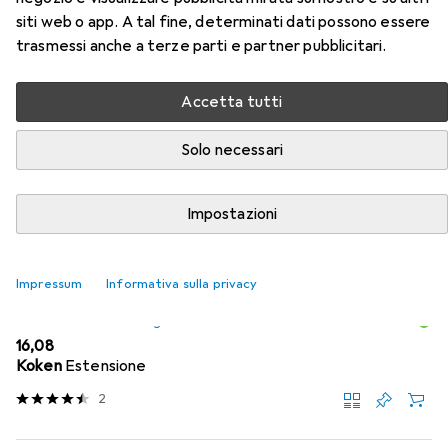
Accessori per Koken Set di chiavi
siti web o app. A tal fine, determinati dati possono essere
trasmessi anche a terze parti e partner pubblicitari.
a bussola esagonali
Accetta tutti
Qui trovi accessori adatti per il prodotto Koken Set di
chiavi a bussola esagonali delle categorie Chiave a bussola
Solo necessari
+ esagonale e Chiave a cricchetto.
Rilevanza
Impostazioni
Elenco dei prodotti
Impressum
Informativa sulla privacy
Chiave a bussola + esagonale
EUR
16,08
Koken
Estensione
2