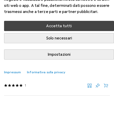
siti web o app. A tal fine, determinati dati possono essere
Qui trovi accessori adatti per il prodotto Koken Terminali
trasmessi anche a terze parti e partner pubblicitari.
del fusibile della presa della categoria Chiave a bussola +
esagonale.
Accetta tutti
Rilevanza
Elenco dei prodotti
Solo necessari
Impostazioni
Chiave a bussola + esagonale
EUR
39,90
Koken
Chiave a brugola
Impressum
Informativa sulla privacy
36 mm
1