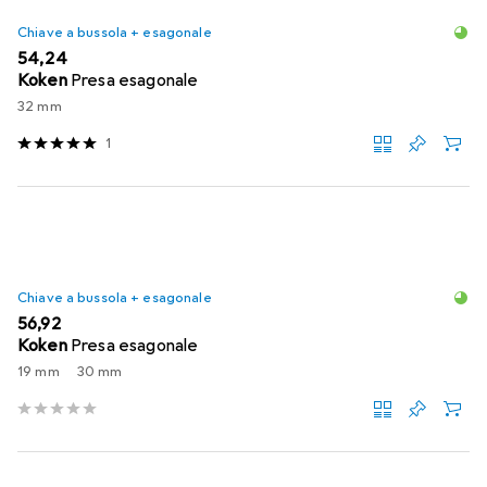
Chiave a bussola + esagonale
EUR
54,24
Koken
Presa esagonale
32 mm
1
Chiave a bussola + esagonale
EUR
56,92
Koken
Presa esagonale
19 mm
30 mm