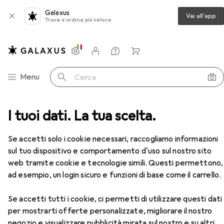
Galaxus
Vai all'app
Trova e ordina più veloce
Impostazioni
Conto cliente
Liste di confronto
Liste dei desideri
Carrello
Categoria Navigazione
Menu
Cerca
a + esagonale
I tuoi dati. La tua scelta.
Koken Terminali del fusibile della presa
Accessori
EUR
30,53
Se accetti solo i cookie necessari, raccogliamo informazioni
Koken
Terminali del fusibile della presa
sul tuo dispositivo e comportamento d'uso sul nostro sito
46 mm
web tramite cookie e tecnologie simili. Questi permettono,
ad esempio, un login sicuro e funzioni di base come il carrello.
Accessori per Koken Terminali
Se accetti tutti i cookie, ci permetti di utilizzare questi dati
del fusibile della presa
per mostrarti offerte personalizzate, migliorare il nostro
negozio e visualizzare pubblicità mirata sul nostro e su altri