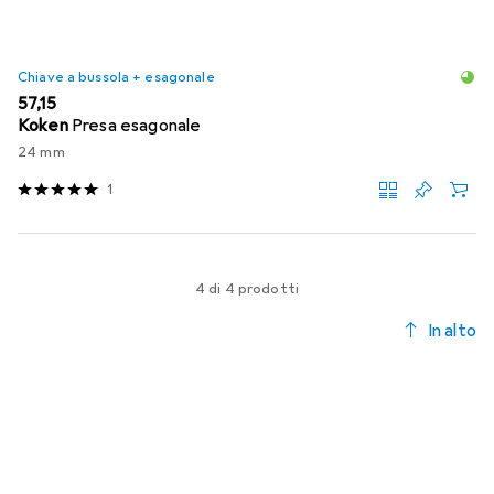
Chiave a bussola + esagonale
EUR
57,15
Koken
Presa esagonale
24 mm
1
4 di 4 prodotti
In alto