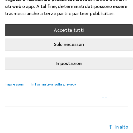
di tubi di raffreddamento
siti web o app. A tal fine, determinati dati possono essere
trasmessi anche a terze parti e partner pubblicitari.
Qui trovi accessori adatti per il prodotto Loc-Line
Sistema di tubi di raffreddamento della categoria Tornio.
Accetta tutti
Rilevanza
Solo necessari
Elenco dei prodotti
Impostazioni
Tornio
EUR
18,32
Loc-Line
Sistema di tubi di raffreddamento
Impressum
Informativa sulla privacy
4
In alto