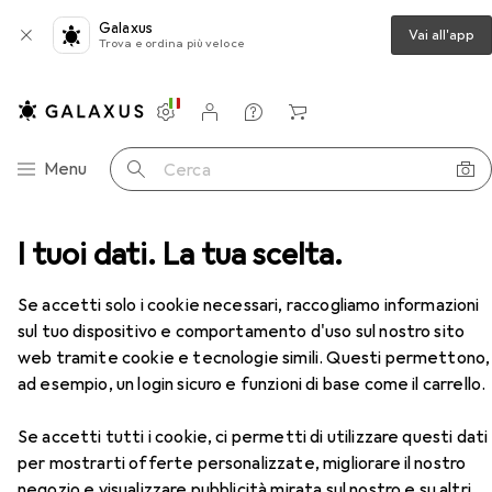
Galaxus
Vai all'app
Trova e ordina più veloce
Impostazioni
Conto cliente
Liste di confronto
Liste dei desideri
Carrello
Categoria Navigazione
Menu
Cerca
Tornio
I tuoi dati. La tua scelta.
Loc-Line Sistema di tubi di raffreddamento
Accessori
Se accetti solo i cookie necessari, raccogliamo informazioni
EUR
35,90
Loc-Line
Sistema di tubi di
sul tuo dispositivo e comportamento d'uso sul nostro sito
raffreddamento
web tramite cookie e tecnologie simili. Questi permettono,
ad esempio, un login sicuro e funzioni di base come il carrello.
Se accetti tutti i cookie, ci permetti di utilizzare questi dati
Accessori per Loc-Line Sistema
per mostrarti offerte personalizzate, migliorare il nostro
negozio e visualizzare pubblicità mirata sul nostro e su altri