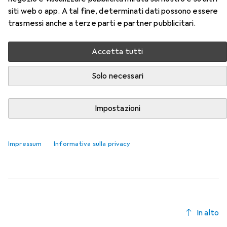
siti web o app. A tal fine, determinati dati possono essere
Qui trovi accessori adatti per il prodotto Loc-Line
trasmessi anche a terze parti e partner pubblicitari.
Sistema di tubi flessibili del refrigerante della categoria
Tornio.
Accetta tutti
Rilevanza
Elenco dei prodotti
Solo necessari
Impostazioni
Tornio
EUR
18,32
Loc-Line
Sistema di tubi di raffreddamento
Impressum
Informativa sulla privacy
4
In alto