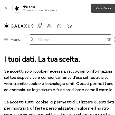
Galaxus
Vai all'app
Trova e ordina più veloce
Impostazioni
Conto cliente
Liste di confronto
Liste dei desideri
Carrello
Categoria Navigazione
Menu
Cerca
o
I tuoi dati. La tua scelta.
Loc-Line Sistema di tubi flessibili del refrigerante
Accessori
EUR
22,90
Se accetti solo i cookie necessari, raccogliamo informazioni
Loc-Line
Sistema di tubi flessibili del
sul tuo dispositivo e comportamento d'uso sul nostro sito
refrigerante
web tramite cookie e tecnologie simili. Questi permettono,
ad esempio, un login sicuro e funzioni di base come il carrello.
Accessori per Loc-Line Sistema
Se accetti tutti i cookie, ci permetti di utilizzare questi dati
di tubi flessibili del refrigerante
per mostrarti offerte personalizzate, migliorare il nostro
negozio e visualizzare pubblicità mirata sul nostro e su altri