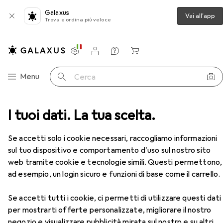
Galaxus
Vai all'app
Trova e ordina più veloce
Impostazioni
Conto cliente
Liste di confronto
Liste dei desideri
Carrello
Categoria Navigazione
Menu
Cerca
i levigatura
I tuoi dati. La tua scelta.
Raspa + Lima
Noga Set di sbavatori
Accessori
Se accetti solo i cookie necessari, raccogliamo informazioni
sul tuo dispositivo e comportamento d'uso sul nostro sito
EUR
289,–
web tramite cookie e tecnologie simili. Questi permettono,
Noga
Set di sbavatori
ad esempio, un login sicuro e funzioni di base come il carrello.
Se accetti tutti i cookie, ci permetti di utilizzare questi dati
per mostrarti offerte personalizzate, migliorare il nostro
negozio e visualizzare pubblicità mirata sul nostro e su altri