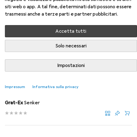
Accessori per Noga Set di
siti web o app. A tal fine, determinati dati possono essere
trasmessi anche a terze parti e partner pubblicitari.
sbavatori
Accetta tutti
Qui trovi accessori adatti per il prodotto Noga Set di
sbavatori della categoria Raspa + Lima.
Solo necessari
Rilevanza
Elenco dei prodotti
Impostazioni
Impressum
Informativa sulla privacy
Raspa + Lima
EUR
20,90
Grat-Ex
Senker