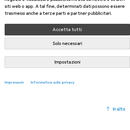
Qui trovi accessori adatti per il prodotto Noga Svasatura a
siti web o app. A tal fine, determinati dati possono essere
mano della categoria Raspa + Lima.
trasmessi anche a terze parti e partner pubblicitari.
Rilevanza
Elenco dei prodotti
Accetta tutti
Solo necessari
Raspa + Lima
EUR
26,56
Impostazioni
Noga
Svasatura
Impressum
Informativa sulla privacy
In alto