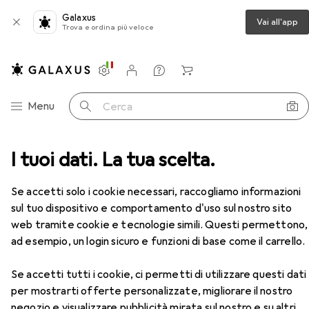
Galaxus
Vai all'app
Trova e ordina più veloce
Impostazioni
Conto cliente
Liste di confronto
Liste dei desideri
Carrello
Categoria Navigazione
Menu
Cerca
 levigatura
I tuoi dati. La tua scelta.
Raspa + Lima
Noga Svasatura a mano
Accessori
EUR
63,15
Se accetti solo i cookie necessari, raccogliamo informazioni
Noga
Svasatura a mano
sul tuo dispositivo e comportamento d'uso sul nostro sito
web tramite cookie e tecnologie simili. Questi permettono,
ad esempio, un login sicuro e funzioni di base come il carrello.
Accessori per Noga Svasatura a
mano
Se accetti tutti i cookie, ci permetti di utilizzare questi dati
per mostrarti offerte personalizzate, migliorare il nostro
negozio e visualizzare pubblicità mirata sul nostro e su altri