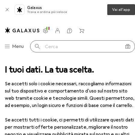
Galaxus
Vai all'app
Trova e ordina più veloce
Impostazioni
Conto cliente
Liste di confronto
Liste dei desideri
Carrello
Categoria Navigazione
Menu
Cerca
 levigatura
I tuoi dati. La tua scelta.
Raspa + Lima
Noga Svasatura a mano
Accessori
EUR
72,82
Se accetti solo i cookie necessari, raccogliamo informazioni
Noga
Svasatura a mano
sul tuo dispositivo e comportamento d'uso sul nostro sito
web tramite cookie e tecnologie simili. Questi permettono,
ad esempio, un login sicuro e funzioni di base come il carrello.
Accessori per Noga Svasatura a
mano
Se accetti tutti i cookie, ci permetti di utilizzare questi dati
per mostrarti offerte personalizzate, migliorare il nostro
negozio e visualizzare pubblicità mirata sul nostro e su altri