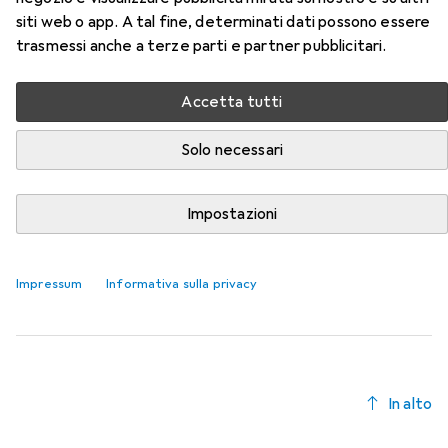
Qui trovi accessori adatti per il prodotto Noga Svasatura a
siti web o app. A tal fine, determinati dati possono essere
mano della categoria Raspa + Lima.
trasmessi anche a terze parti e partner pubblicitari.
Rilevanza
Elenco dei prodotti
Accetta tutti
Solo necessari
−11%
Impostazioni
Raspa + Lima
EUR
EUR
24,90
anziché
27,98
Noga
Svasatura
Impressum
Informativa sulla privacy
In alto